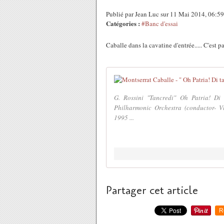
Publié par Jean Luc sur 11 Mai 2014, 06:5
Catégories :
#Banc d'essai
Caballe dans la cavatine d'entrée..... C'est 
G. Rossini "Tancredi" Oh Patria! Di
Philharmonic Orchestra (conductor- V
1995 ...
Partager cet article
R