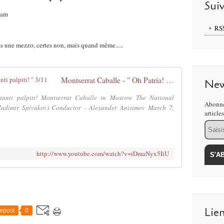
Sui
9am
RS
pas une mezzo, certes non, mais quand même.....
Montserrat Caballe - " Oh Patria! Di tanti palpiti! " 3/11
New
 tanti palpiti! Montserrat Caballe in Moscow The National
Abonne
ladimir Spivakov) Conductor - Alexander Anisimov March 7,
article
Email
http://www.youtube.com/watch?v=iDmaNyx5IiU
Lie
epost
0