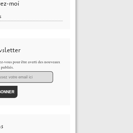
vez-moi
S
sletter
z-vous pour être averti des nouveaux
s publiés.
ns