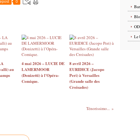
epost
0
Ba
Blo
OD
Le 
LA
4 mai 2026 – LUCIE DE
8 avril 2026 –
lli) au
LAMERMOOR
EURIDICE (Jacopo
hamps
(Donizetti) à l’Opéra-
Peri) à Versailles
Comique.
(Grande salle des
Croisades)
Ténorissimo...