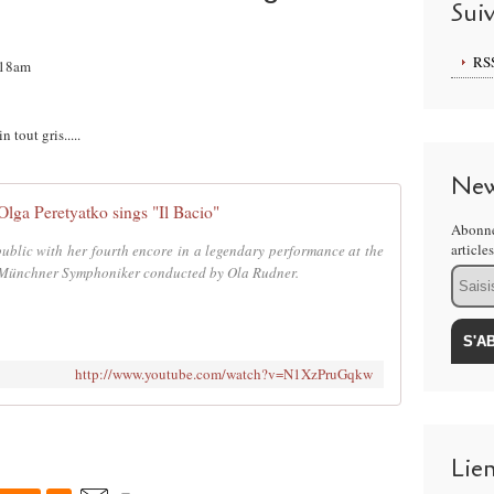
Sui
RS
8:18am
tout gris.....
New
Olga Peretyatko sings "Il Bacio"
Abonne
article
public with her fourth encore in a legendary performance at the
 Münchner Symphoniker conducted by Ola Rudner.
Email
http://www.youtube.com/watch?v=N1XzPruGqkw
Lie