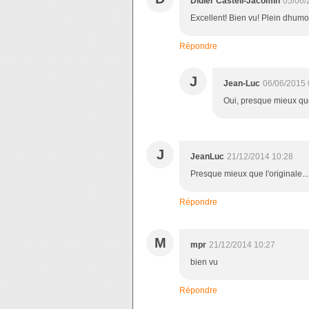
Didier Castell-Jacomin
05/06/
Excellent! Bien vu! Plein dhumou
Répondre
J
Jean-Luc
06/06/2015 
Oui, presque mieux que l
J
JeanLuc
21/12/2014 10:28
Presque mieux que l'originale....
Répondre
M
mpr
21/12/2014 10:27
bien vu
Répondre