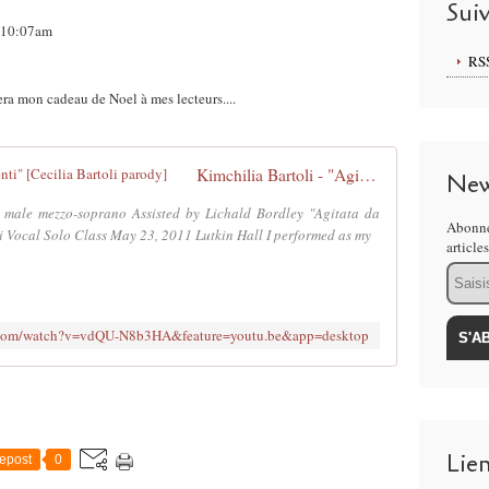
Sui
, 10:07am
RS
sera mon cadeau de Noel à mes lecteurs....
Kimchilia Bartoli - "Agitata da due venti" [Cecilia Bartoli parody]
New
a male mezzo-soprano Assisted by Lichald Bordley "Agitata da
Abonne
i Vocal Solo Class May 23, 2011 Lutkin Hall I performed as my
article
Email
e.com/watch?v=vdQU-N8b3HA&feature=youtu.be&app=desktop
Lie
epost
0