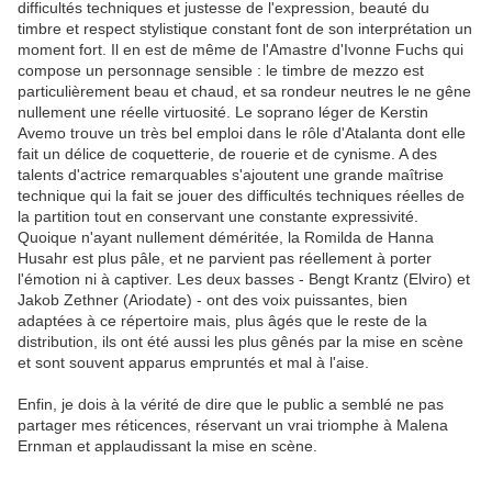
difficultés techniques et justesse de l'expression, beauté du
timbre et respect stylistique constant font de son interprétation un
moment fort. Il en est de même de l'Amastre d'Ivonne Fuchs qui
compose un personnage sensible : le timbre de mezzo est
particulièrement beau et chaud, et sa rondeur neutres le ne gêne
nullement une réelle virtuosité. Le soprano léger de Kerstin
Avemo trouve un très bel emploi dans le rôle d'Atalanta dont elle
fait un délice de coquetterie, de rouerie et de cynisme. A des
talents d'actrice remarquables s'ajoutent une grande maîtrise
technique qui la fait se jouer des difficultés techniques réelles de
la partition tout en conservant une constante expressivité.
Quoique n'ayant nullement déméritée, la Romilda de Hanna
Husahr est plus pâle, et ne parvient pas réellement à porter
l'émotion ni à captiver. Les deux basses - Bengt Krantz (Elviro) et
Jakob Zethner (Ariodate) - ont des voix puissantes, bien
adaptées à ce répertoire mais, plus âgés que le reste de la
distribution, ils ont été aussi les plus gênés par la mise en scène
et sont souvent apparus empruntés et mal à l'aise.
Enfin, je dois à la vérité de dire que le public a semblé ne pas
partager mes réticences, réservant un vrai triomphe à Malena
Ernman et applaudissant la mise en scène.