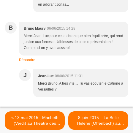
en adorant Jonas...
B
Bruno Maury
06/06/2015 14:28
Merci Jean-Luc pour cette chronique bien équilibrée, qui rend
justice aux forces et faiblesses de cette représentation !
Comme si on y avait asssisté...
Répondre
J
Jean-Luc
08/06/2015 11:31
Merci Bruno. A très vite.... Tu vas écouter le Catione à
Versailles ?
< 13 mai 2015 - Macbeth
8 juin 2015 – La Belle
(Verdi) au Théâtre des
Hélène (Offenbach) au
Champs Elysées.
Chatelet >