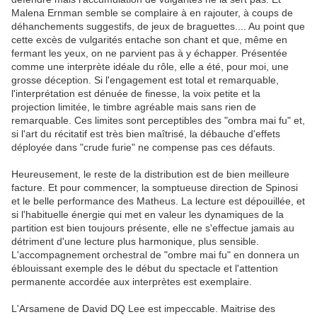
Malena Ernman semble se complaire à en rajouter, à coups de
déhanchements suggestifs, de jeux de braguettes.... Au point que
cette excès de vulgarités entache son chant et que, même en
fermant les yeux, on ne parvient pas à y échapper. Présentée
comme une interprète idéale du rôle, elle a été, pour moi, une
grosse déception. Si l'engagement est total et remarquable,
l'interprétation est dénuée de finesse, la voix petite et la
projection limitée, le timbre agréable mais sans rien de
remarquable. Ces limites sont perceptibles des "ombra mai fu" et,
si l'art du récitatif est très bien maîtrisé, la débauche d'effets
déployée dans "crude furie" ne compense pas ces défauts.
Heureusement, le reste de la distribution est de bien meilleure
facture. Et pour commencer, la somptueuse direction de Spinosi
et le belle performance des Matheus. La lecture est dépouillée, et
si l'habituelle énergie qui met en valeur les dynamiques de la
partition est bien toujours présente, elle ne s'effectue jamais au
détriment d'une lecture plus harmonique, plus sensible.
L'accompagnement orchestral de "ombre mai fu" en donnera un
éblouissant exemple des le début du spectacle et l'attention
permanente accordée aux interprètes est exemplaire.
L'Arsamene de David DQ Lee est impeccable. Maitrise des