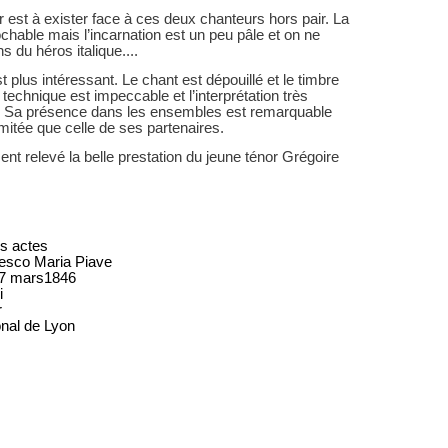
 est à exister face à ces deux chanteurs hors pair. La
rochable mais l’incarnation est un peu pâle et on ne
s du héros italique....
lus intéressant. Le chant est dépouillé et le timbre
 technique est impeccable et l’interprétation très
ion. Sa présence dans les ensembles est remarquable
mitée que celle de ses partenaires.
ent relevé la belle prestation du jeune ténor Grégoire
is actes
cesco Maria Piave
 17 mars1846
i
r
onal de Lyon