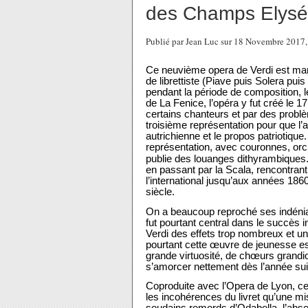
des Champs Elysé
Publié par Jean Luc sur 18 Novembre 2017
Ce neuvième opera de Verdi est mar
de librettiste (Piave puis Solera pui
pendant la période de composition, 
de La Fenice, l’opéra y fut créé le 1
certains chanteurs et par des problèm
troisième représentation pour que l’a
autrichienne et le propos patriotique
représentation, avec couronnes, orch
publie des louanges dithyrambiques. A
en passant par la Scala, rencontran
l’international jusqu’aux années 1860
siècle.
On a beaucoup reproché ses indéniabl
fut pourtant central dans le succès 
Verdi des effets trop nombreux et un 
pourtant cette œuvre de jeunesse es
grande virtuosité, de chœurs grandi
s’amorcer nettement dès l’année su
Coproduite avec l’Opera de Lyon, c
les incohérences du livret qu’une mi