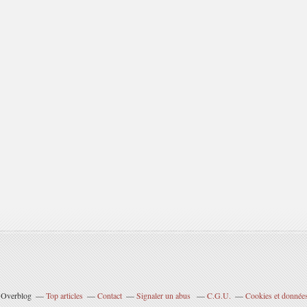
l Overblog
Top articles
Contact
Signaler un abus
C.G.U.
Cookies et données