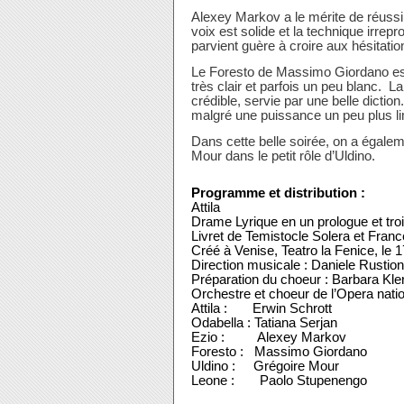
Alexey Markov a le mérite de réussir
voix est solide et la technique irrep
parvient guère à croire aux hésitation
Le Foresto de Massimo Giordano est p
très clair et parfois un peu blanc. La
crédible, servie par une belle dict
malgré une puissance un peu plus li
Dans cette belle soirée, on a égalem
Mour dans le petit rôle d’Uldino.
Programme et distribution :
Attila
Drame Lyrique en un prologue et tro
Livret de Temistocle Solera et Fran
Créé à Venise, Teatro la Fenice, le
Direction musicale : Daniele Rustion
Préparation du choeur : Barbara Kle
Orchestre et choeur de l’Opera nati
Attila : Erwin Schrott
Odabella : Tatiana Serjan
Ezio : Alexey Markov
Foresto : Massimo Giordano
Uldino : Grégoire Mour
Leone : Paolo Stupenengo