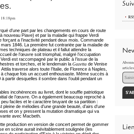
Sui
es.
RS
, 18:18pm
qué d’une part par les changements en cours de route
s à nouveau Piave) et par la maladie qui frappe Verdi
le forçant a l’inactivité pendant deux mois. Commande
7 mars 1846. La première fut contrariée par la maladie de
New
es techniques de plateau et il fallut attendre la
ccueil de l’œuvre soit triomphal, malgré l’occupation
. Verdi est raccompagné par le public à l’issue de la
Abonne
estres et torches, et le lendemain la
Gazetta
de Venise
article
ttila traverse alors toute l’Italie, de Florence à Naples,
t à chaque fois un accueil enthousiaste. Même succès à
Email
 à partir desquelles il sombre dans l’oubli pendant un
es incohérences au livret, dont le souffle patriotique
initial de l’œuvre. On a également beaucoup reproché à
peu faciles et le caractère bruyant de sa partition :
t pleine de mélodies d’une grande beauté, d’airs d’une
oses et on y pressent la mutation dramatique qui va
ivante avec Macbeth.
ette production en version de concert permet de gommer
Lie
se en scène aurait inévitablement soulignée (les