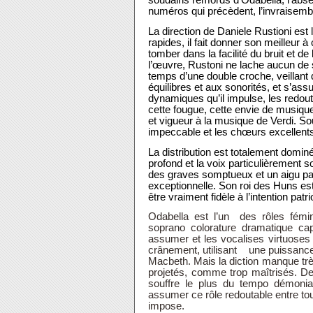
soudains remords d’Odabella, l’absen
numéros qui précèdent, l’invraisembla
La direction
de Daniele Rustioni est l
rapides, il fait donner son meilleur à
tomber dans la facilité du bruit et 
l’œuvre, Rustoni ne lache aucun de 
temps d’une double croche, veillan
équilibres et aux sonorités, et s’as
dynamiques qu’il impulse, les redout
cette fougue, cette envie de musiqu
et vigueur à la musique de Verdi.
Sou
impeccable et les chœurs excellent
La distribution est totalement dominé
profond et la voix particulièrement 
des graves somptueux et un aigu par
exceptionnelle. Son roi des Huns est
être vraiment fidèle à l’intention pat
Odabella est l’un des rôles fémini
soprano colorature dramatique ca
assumer et les vocalises virtuoses e
crânement, utilisant une puissance 
Macbeth. Mais la diction manque trè
projetés, comme trop maîtrisés. De 
souffre le plus du tempo démonia
assumer ce rôle redoutable entre tous
impose.