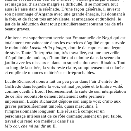
est magistral d’aisance malgré sa difficulté. Il se montrera tout
aussi à l’aise dans la sérénade. D’une façon générale, il investit
son personnage d’Argante avec une grande énergie, lui donnant à
la fois, et de façon très ambivalente, et arrogance et duplicité, le
jeu de la séduction étant tout particulièrement soutenu par de très
beaux graves.
Almirena est superbement servie par Emmanuelle de Negri qui est
totalement convaincante dans les exercices d’agilité et qui survole
le redoutable
Lascia ch’io pianga,
dont le da capo est une leçon
de style. Toute l’interprétation, très travaillée, est une merveille
d’équilibre, de pudeur, d’humilité qui culmine dans la scène du
jardin avec les oiseaux et dans un superbe duo avec Rinaldo. Tout
au long de la soirée, la voix reste claire, somptueusement colorée
et emplie de nuances maîtrisées et irréprochables.
Lucile Richardot nous a fait un peu peur dans l’air d’entrée de
Goffredo dans lequelle la voix est mal projetée et le timbre voilé,
comme cueilli à froid. Heureusement, la suite de son interprétation
de ce rôle redoutable dément totalement cette première
impression. Lucile Richardot déploie son ample voix d’alto aux
graves particulièrement timbrés, quasi masculins, à
l’impressionnante longueur. Elle réussit à composer un
personnage intéressant de ce rôle dramatiquement un peu faible,
travail qui rend son meilleur dans l’air
Mio cor, che mi sai dir
au II.