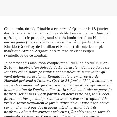
Cette production de Rinaldo a été créée à Quimper le 18 janvier
dernier et a effectué depuis un véritable tour de France. Dans cet
opéra, qui est le premier grand succès londonien d’un Haendel
encore jeune (il a alors 26 ans), le couple héroïque Goffredo-
Rinaldo (Godefroy de Bouillon et Renaud) affronte le couple
maléfique Armide-Argante, et Almirena devient l’enjeu
symbolique de ce combat.
Je commençais ainsi mon compte-rendu du Rinaldo du TCE en
2016 : «
Inspiré d’un épisode de La Jérusalem délivrée du Tasse,
Rinaldo est l'histoire passablement emmêlée d'un chevalier qui
vient délivrer Jerusalem... Rinaldo fut le premier opéra de
Haendel présenté à Londres. Créé le 24 février 1711, il connut un
succès très important qui assura la renommée du compositeur et
la domination de l'opéra italien sur la scène londonienne pour de
nombreuses années. Écrit paraît il en deux semaines, son succès
fut entre autres garanti par une mise en scène extravagante (de
vrais oiseaux peuplaient le jardin d'Armide qui faisait son entrée
sur un char tiré par des dragons....). Empruntant de très
nombreux airs à des œuvres antérieures, Rinaldo est une sorte de
vaudeville sérieux ou d'opéra séria farfelu qui mêle magie,