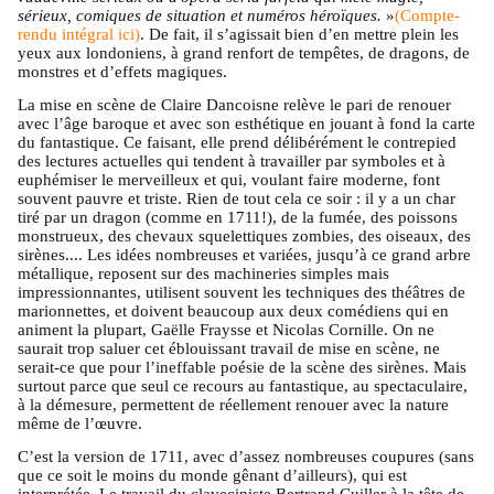
sérieux, comiques de situation et numéros héroïques.
»
(Compte-
rendu intégral ici)
. De fait, il s’agissait bien d’en mettre plein les
yeux aux londoniens, à grand renfort de tempêtes, de dragons, de
monstres et d’effets magiques.
La mise en scène de Claire Dancoisne relève le pari de renouer
avec l’âge baroque et avec son esthétique en jouant à fond la carte
du fantastique. Ce faisant, elle prend délibérément le contrepied
des lectures actuelles qui tendent à travailler par symboles et à
euphémiser le merveilleux et qui, voulant faire moderne, font
souvent pauvre et triste. Rien de tout cela ce soir : il y a un char
tiré par un dragon (comme en 1711!), de la fumée, des poissons
monstrueux, des chevaux squelettiques zombies, des oiseaux, des
sirènes.... Les idées nombreuses et variées, jusqu’à ce grand arbre
métallique, reposent sur des machineries simples mais
impressionnantes, utilisent souvent les techniques des théâtres de
marionnettes, et doivent beaucoup aux deux comédiens qui en
animent la plupart, Gaëlle Fraysse et Nicolas Cornille. On ne
saurait trop saluer cet éblouissant travail de mise en scène, ne
serait-ce que pour l’ineffable poésie de la scène des sirènes. Mais
surtout parce que seul ce recours au fantastique, au spectaculaire,
à la démesure, permettent de réellement renouer avec la nature
même de l’œuvre.
C’est la version de 1711, avec d’assez nombreuses coupures (sans
que ce soit le moins du monde gênant d’ailleurs), qui est
interprétée. Le travail du claveciniste Bertrand Cuiller à la tête de