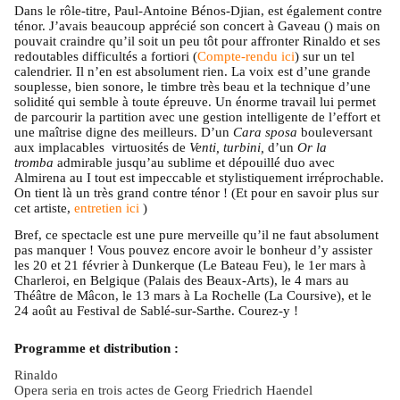
Dans le rôle-titre, Paul-Antoine Bénos-Djian, est également contre
ténor. J’avais beaucoup apprécié son concert à Gaveau () mais on
pouvait craindre qu’il soit un peu tôt pour affronter Rinaldo et ses
redoutables difficultés a fortiori (
Compte-rendu ici
) sur un tel
calendrier. Il n’en est absolument rien. La voix est d’une grande
souplesse, bien sonore, le timbre très beau et la technique d’une
solidité qui semble à toute épreuve. Un énorme travail lui permet
de parcourir la partition avec une gestion intelligente de l’effort et
une maîtrise digne des meilleurs. D’un
Cara sposa
bouleversant
aux implacables virtuosités de
Venti, turbini,
d’un
Or la
tromba
admirable jusqu’au sublime et dépouillé duo avec
Almirena au I tout est impeccable et stylistiquement irréprochable.
On tient là un très grand contre ténor ! (Et pour en savoir plus sur
cet artiste,
entretien ici
)
Bref, ce spectacle est une pure merveille qu’il ne faut absolument
pas manquer ! Vous pouvez encore avoir le bonheur d’y assister
les 20 et 21 février à Dunkerque (Le Bateau Feu), le 1er mars à
Charleroi, en Belgique (Palais des Beaux-Arts), le 4 mars au
Théâtre de Mâcon, le 13 mars à La Rochelle (La Coursive), et le
24 août au Festival de Sablé-sur-Sarthe. Courez-y !
Programme et distribution :
Rinaldo
Opera seria en trois actes de Georg Friedrich Haendel