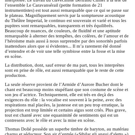
l’ensemble Le Caravansérail (petite formation de 21
instrumentistes) est tout aussi remarquable que ce qui se passe sur
le plateau. Magnifiquement servis par la somptueuse acoustique
du Théâtre Imperial, le continuo est souverain et varié et tous les
pupitres sont remarquables, transparents et très équilibrés.
Beaucoup de nuances, de couleurs, de fluidité et une aptitude
remarquable à alterner des tempêtes, des colères, de l’amour et de
l’héroïsme mais aussi à nous surprendre par des sonorités parfois
inattendues alors que si évidentes... Il m’a rarement été donné
d’entendre et de voir une telle symbiose entre la fosse et la mise
en scène.
La distribution, dont, sauf erreur de ma part, tous les interprètes
sont en prise de rôle, est aussi remarquable que le reste de cette
production.
La seule réserve provient de l’Armide d’Aurore Bucher dont le
chant est beaucoup moins stupéfiant que son costume de scène et
son jeu d’actrice. Techniquement, elle est très en deçà des
exigences du rôle : la vocalise est souvent à la peine, avec des
respirations mal placées, la justesse est un peu trop erratique, la
projection est trop limitée et certains aigus sont criés. Plus grave,
tout est chanté avec une equanimité de sentiments qui est un
contresens avec le rôle et avec la mise en scène.
Thomas Dolié possède un superbe timbre de baryton, au matériau
charnu et séducteur. Son air d’entrée («Sibilar gli angui d'aletto »)