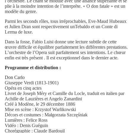
l’orchestre. Le chant se module avec une aisance stupéfiante et se
plie à la moindre intention de l’interprète. « O don fatale » est un
modèle du genre.
Parmi les seconds rôles, tous irréprochables, Eve-Maud Hubeaux
et Julien Dran sont respectivement unTebaldo et un Conte di
Lerma de luxe.
Dans la fosse, Fabio Luisi donne une lecture subtile de cette
œuvre difficile et équilibre parfaitement les différentes prestations.
L’orchestre de l’Opera suit parfaitement ses intentions. Le chœur
enfin est très présent . Il est exceptionnel dans le dernier acte.
Programme et distribution :
Don Carlo
Giuseppe Verdi (1813-1901)
Opéra en cinq actes
Livret de Joseph Méry et Camille du Locle, traduit en italien par
Achille de Lauzières et Angelo Zanardini
Créé à Modène, le 29 décembre 1886
Mise en scène : Krzystof Warlikowski
Décors et costumes : Małgorzata Szczęśniak
Lumières : Felice Ross
Vidéo : Denis Guéguin
Chorégraphie : Claude Bardouil