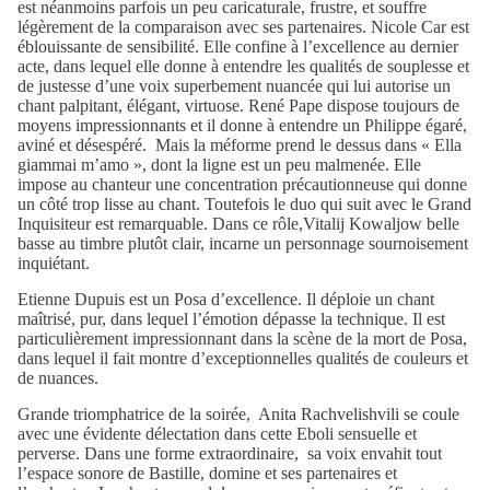
est néanmoins parfois un peu caricaturale, frustre, et souffre
légèrement de la comparaison avec ses partenaires. Nicole Car est
éblouissante de sensibilité. Elle confine à l’excellence au dernier
acte, dans lequel elle donne à entendre les qualités de souplesse et
de justesse d’une voix superbement nuancée qui lui autorise un
chant palpitant, élégant, virtuose. René Pape dispose toujours de
moyens impressionnants et il donne à entendre un Philippe égaré,
aviné et désespéré. Mais la méforme prend le dessus dans « Ella
giammai m’amo », dont la ligne est un peu malmenée. Elle
impose au chanteur une concentration précautionneuse qui donne
un côté trop lisse au chant. Toutefois le duo qui suit avec le Grand
Inquisiteur est remarquable. Dans ce rôle,Vitalij Kowaljow belle
basse au timbre plutôt clair, incarne un personnage sournoisement
inquiétant.
Etienne Dupuis est un Posa d’excellence. Il déploie un chant
maîtrisé, pur, dans lequel l’émotion dépasse la technique. Il est
particulièrement impressionnant dans la scène de la mort de Posa,
dans lequel il fait montre d’exceptionnelles qualités de couleurs et
de nuances.
Grande triomphatrice de la soirée, Anita Rachvelishvili se coule
avec une évidente délectation dans cette Eboli sensuelle et
perverse. Dans une forme extraordinaire, sa voix envahit tout
l’espace sonore de Bastille, domine et ses partenaires et