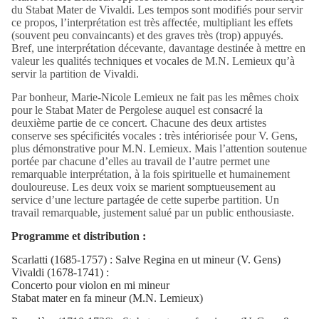
du Stabat Mater de Vivaldi. Les tempos sont modifiés pour servir
ce propos, l’interprétation est très affectée, multipliant les effets
(souvent peu convaincants) et des graves très (trop) appuyés.
Bref, une interprétation décevante, davantage destinée à mettre en
valeur les qualités techniques et vocales de M.N. Lemieux qu’à
servir la partition de Vivaldi.
Par bonheur, Marie-Nicole Lemieux ne fait pas les mêmes choix
pour le Stabat Mater de Pergolese auquel est consacré la
deuxième partie de ce concert. Chacune des deux artistes
conserve ses spécificités vocales : très intériorisée pour V. Gens,
plus démonstrative pour M.N. Lemieux. Mais l’attention soutenue
portée par chacune d’elles au travail de l’autre permet une
remarquable interprétation, à la fois spirituelle et humainement
douloureuse. Les deux voix se marient somptueusement au
service d’une lecture partagée de cette superbe partition. Un
travail remarquable, justement salué par un public enthousiaste.
Programme et distribution :
Scarlatti (1685-1757) : Salve Regina en ut mineur (V. Gens)
Vivaldi (1678-1741) :
Concerto pour violon en mi mineur
Stabat mater en fa mineur (M.N. Lemieux)