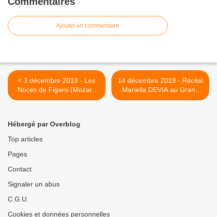
Commentaires
Ajouter un commentaire
< 3 décembre 2019 - Les
14 décembre 2019 - Récital
Noces de Figaro (Mozart)
Mariella DEVIA au Grand
au Théâtre des Champs
Théâtre de Bordeaux. >
Elysées.
Hébergé par Overblog
Top articles
Pages
Contact
Signaler un abus
C.G.U.
Cookies et données personnelles