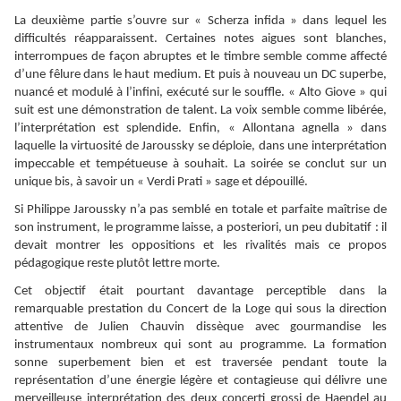
La deuxième partie s’ouvre sur « Scherza infida » dans lequel les
difficultés réapparaissent. Certaines notes aigues sont blanches,
interrompues de façon abruptes et le timbre semble comme affecté
d’une fêlure dans le haut medium. Et puis à nouveau un DC superbe,
nuancé et modulé à l’infini, exécuté sur le souffle. « Alto Giove » qui
suit est une démonstration de talent. La voix semble comme libérée,
l’interprétation est splendide. Enfin, « Allontana agnella » dans
laquelle la virtuosité de Jaroussky se déploie, dans une interprétation
impeccable et tempétueuse à souhait. La soirée se conclut sur un
unique bis, à savoir un « Verdi Prati » sage et dépouillé.
Si Philippe Jaroussky n’a pas semblé en totale et parfaite maîtrise de
son instrument, le programme laisse, a posteriori, un peu dubitatif : il
devait montrer les oppositions et les rivalités mais ce propos
pédagogique reste plutôt lettre morte.
Cet objectif était pourtant davantage perceptible dans la
remarquable prestation du Concert de la Loge qui sous la direction
attentive de Julien Chauvin dissèque avec gourmandise les
instrumentaux nombreux qui sont au programme. La formation
sonne superbement bien et est traversée pendant toute la
représentation d’une énergie légère et contagieuse qui délivre une
merveilleuse interprétation des deux concerti grossi de Haendel au