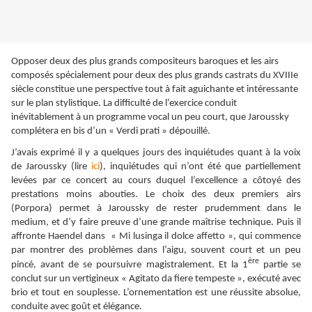
Opposer deux des plus grands compositeurs baroques et les airs
composés spécialement pour deux des plus grands castrats du XVIIIe
siècle constitue une perspective tout à fait aguichante et intéressante
sur le plan stylistique. La difficulté de l’exercice conduit
inévitablement à un programme vocal un peu court, que Jaroussky
complétera en bis d’un « Verdi prati » dépouillé.
J’avais exprimé il y a quelques jours des inquiétudes quant à la voix
de Jaroussky (lire
ici
), inquiétudes qui n’ont été que partiellement
levées par ce concert au cours duquel l’excellence a côtoyé des
prestations moins abouties. Le choix des deux premiers airs
(Porpora) permet à Jaroussky de rester prudemment dans le
medium, et d’y faire preuve d’une grande maîtrise technique. Puis il
affronte Haendel dans « Mi lusinga il dolce affetto », qui commence
par montrer des problèmes dans l’aigu, souvent court et un peu
ère
pincé, avant de se poursuivre magistralement. Et la 1
partie se
conclut sur un vertigineux « Agitato da fiere tempeste », exécuté avec
brio et tout en souplesse. L’ornementation est une réussite absolue,
conduite avec goût et élégance.