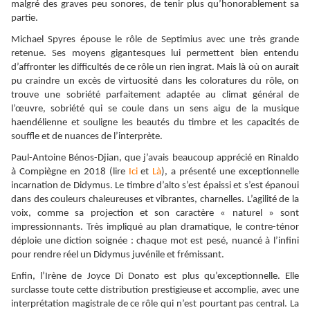
malgré des graves peu sonores, de tenir plus qu’honorablement sa
partie.
Michael Spyres épouse le rôle de Septimius avec une très grande
retenue. Ses moyens gigantesques lui permettent bien entendu
d’affronter les difficultés de ce rôle un rien ingrat. Mais là où on aurait
pu craindre un excès de virtuosité dans les coloratures du rôle, on
trouve une sobriété parfaitement adaptée au climat général de
l’œuvre, sobriété qui se coule dans un sens aigu de la musique
haendélienne et souligne les beautés du timbre et les capacités de
souffle et de nuances de l’interprète.
Paul-Antoine Bénos-Djian, que j’avais beaucoup apprécié en Rinaldo
à Compiègne en 2018 (lire
Ici
et
Là
), a présenté une exceptionnelle
incarnation de Didymus. Le timbre d’alto s’est épaissi et s’est épanoui
dans des couleurs chaleureuses et vibrantes, charnelles. L’agilité de la
voix, comme sa projection et son caractère « naturel » sont
impressionnants. Très impliqué au plan dramatique, le contre-ténor
déploie une diction soignée : chaque mot est pesé, nuancé à l’infini
pour rendre réel un Didymus juvénile et frémissant.
Enfin, l’Irène de Joyce Di Donato est plus qu’exceptionnelle. Elle
surclasse toute cette distribution prestigieuse et accomplie, avec une
interprétation magistrale de ce rôle qui n’est pourtant pas central. La