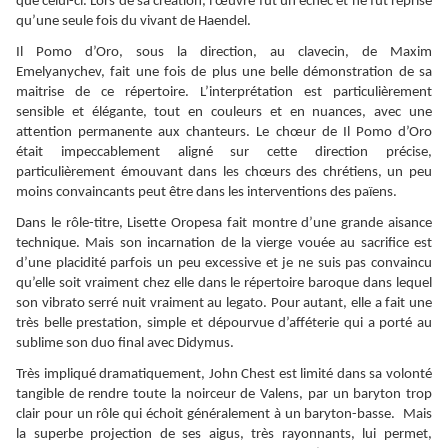
que celui-ci. Lors de sa création, l’œuvre fut un échec et ne fut reprise
qu’une seule fois du vivant de Haendel.
Il Pomo d’Oro, sous la direction, au clavecin, de Maxim
Emelyanychev, fait une fois de plus une belle démonstration de sa
maitrise de ce répertoire. L’interprétation est particulièrement
sensible et élégante, tout en couleurs et en nuances, avec une
attention permanente aux chanteurs. Le chœur de Il Pomo d’Oro
était impeccablement aligné sur cette direction précise,
particulièrement émouvant dans les chœurs des chrétiens, un peu
moins convaincants peut être dans les interventions des païens.
Dans le rôle-titre, Lisette Oropesa fait montre d’une grande aisance
technique. Mais son incarnation de la vierge vouée au sacrifice est
d’une placidité parfois un peu excessive et je ne suis pas convaincu
qu’elle soit vraiment chez elle dans le répertoire baroque dans lequel
son vibrato serré nuit vraiment au legato. Pour autant, elle a fait une
très belle prestation, simple et dépourvue d’afféterie qui a porté au
sublime son duo final avec Didymus.
Très impliqué dramatiquement, John Chest est limité dans sa volonté
tangible de rendre toute la noirceur de Valens, par un baryton trop
clair pour un rôle qui échoit généralement à un baryton-basse. Mais
la superbe projection de ses aigus, très rayonnants, lui permet,