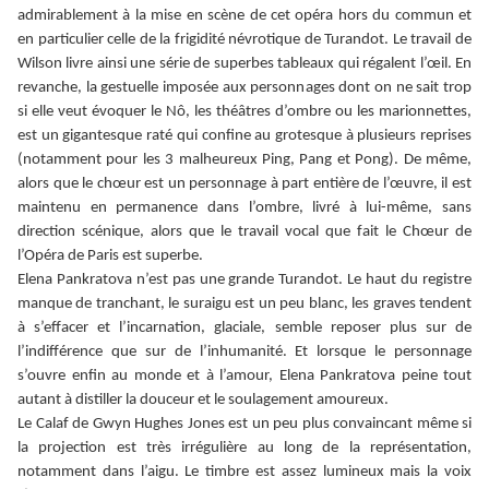
admirablement à la mise en scène de cet opéra hors du commun et
en particulier celle de la frigidité névrotique de Turandot. Le travail de
Wilson livre ainsi une série de superbes tableaux qui régalent l’œil. En
revanche, la gestuelle imposée aux personnages dont on ne sait trop
si elle veut évoquer le Nô, les théâtres d’ombre ou les marionnettes,
est un gigantesque raté qui confine au grotesque à plusieurs reprises
(notamment pour les 3 malheureux Ping, Pang et Pong). De même,
alors que le chœur est un personnage à part entière de l’œuvre, il est
maintenu en permanence dans l’ombre, livré à lui-même, sans
direction scénique, alors que le travail vocal que fait le Chœur de
l’Opéra de Paris est superbe.
Elena Pankratova n’est pas une grande Turandot. Le haut du registre
manque de tranchant, le suraigu est un peu blanc, les graves tendent
à s’effacer et l’incarnation, glaciale, semble reposer plus sur de
l’indifférence que sur de l’inhumanité. Et lorsque le personnage
s’ouvre enfin au monde et à l’amour, Elena Pankratova peine tout
autant à distiller la douceur et le soulagement amoureux.
Le Calaf de Gwyn Hughes Jones est un peu plus convaincant même si
la projection est très irrégulière au long de la représentation,
notamment dans l’aigu. Le timbre est assez lumineux mais la voix