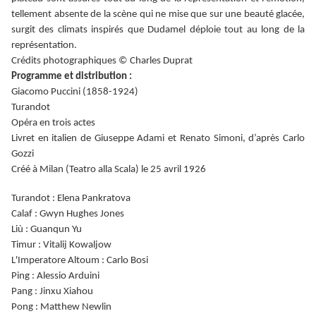
tellement absente de la scène qui ne mise que sur une beauté glacée,
surgit des climats inspirés que Dudamel déploie tout au long de la
représentation.
Crédits photographiques © Charles Duprat
Programme et distribution :
Giacomo Puccini (1858-1924)
Turandot
Opéra en trois actes
Livret en italien de Giuseppe Adami et Renato Simoni, d’après Carlo
Gozzi
Créé à Milan (Teatro alla Scala) le 25 avril 1926
Turandot : Elena Pankratova
Calaf : Gwyn Hughes Jones
Liù : Guanqun Yu
Timur : Vitalij Kowaljow
L'Imperatore Altoum : Carlo Bosi
Ping : Alessio Arduini
Pang : Jinxu Xiahou
Pong : Matthew Newlin