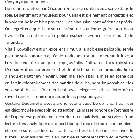
s’engorge par moment.
Liù est interprétée par Guanqun Yu qui se coule avec aisance dans le
rôle. Le sentiment amoureux pour Calaf est pleinement perceptible et
la voix est belle et bien projetée. Ses pianissimi sont aériens et précis.
On regrettera que la mise en scène ne soutienne guère son beau
travail d’incarnation de la petite esclave dévouée, contrepoint de
Turandot.
Vitalij Kowaljow est un excellent Timur, à la noblesse palpable, servie
par une voix sonore et agréable. Carlo Bosi est un Empereur de luxe, à
la voix peut être un peu trop juvénile. Enfin, les trois ministres
(Alessio Arduini au premier chef dont le Ping est remarquable, Jinxu
Xiahou et Matthew Newlin), bien mal servis par la mise en scène qui
en fait involontairement des pantins ridicules, sont impeccables : les
voix sont belles, s’harmonisent avec élégance, et les interprètes
savent rendre l’ironie qui marque leurs personnages.
Gustavo Dudamel procède à une lecture superbe de la partition qui
est décortiquée avec soin et attention. La masse sonore de l’orchestre
de l’Opéra est parfaitement conduite et maitrisée, au service d’une
lecture très analytique de la partition qui déploie toute son ampleur
et révèle sous sa direction toute sa richesse. Les équilibres avec le
plateau sont assurés tout au long de la représentation et l’émotion,