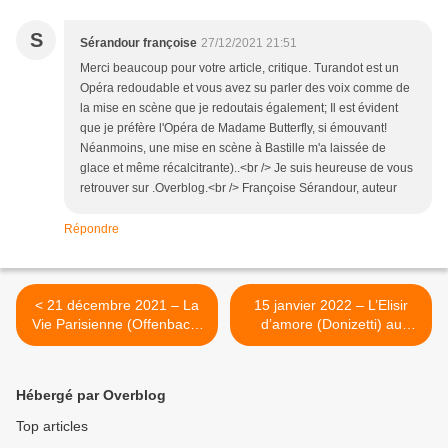
S
Sérandour françoise
27/12/2021 21:51
Merci beaucoup pour votre article, critique. Turandot est un
Opéra redoudable et vous avez su parler des voix comme de
la mise en scène que je redoutais également; Il est évident
que je préfère l'Opéra de Madame Butterfly, si émouvant!
Néanmoins, une mise en scène à Bastille m'a laissée de
glace et même récalcitrante)..<br /> Je suis heureuse de vous
retrouver sur .Overblog.<br /> Françoise Sérandour, auteur
Répondre
< 21 décembre 2021 – La
15 janvier 2022 – L’Elisir
Vie Parisienne (Offenbach)
d’amore (Donizetti) au
au Théâtre des Champs
Théâtre des Champs
Elysées.
Elysées. >
Hébergé par Overblog
Top articles