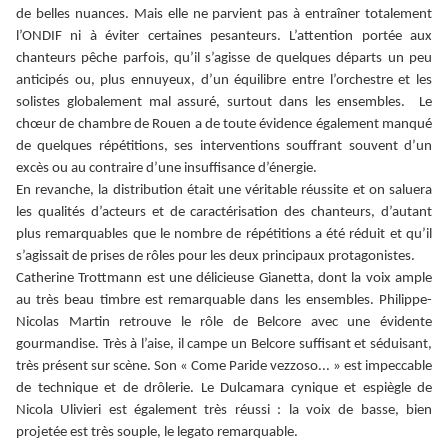
de belles nuances. Mais elle ne parvient pas à entraîner totalement
l’ONDIF ni à éviter certaines pesanteurs. L’attention portée aux
chanteurs pêche parfois, qu’il s’agisse de quelques départs un peu
anticipés ou, plus ennuyeux, d’un équilibre entre l’orchestre et les
solistes globalement mal assuré, surtout dans les ensembles. Le
chœur de chambre de Rouen a de toute évidence également manqué
de quelques répétitions, ses interventions souffrant souvent d’un
excès ou au contraire d’une insuffisance d’énergie.
En revanche, la distribution était une véritable réussite et on saluera
les qualités d’acteurs et de caractérisation des chanteurs, d’autant
plus remarquables que le nombre de répétitions a été réduit et qu’il
s’agissait de prises de rôles pour les deux principaux protagonistes.
Catherine Trottmann est une délicieuse Gianetta, dont la voix ample
au très beau timbre est remarquable dans les ensembles. Philippe-
Nicolas Martin retrouve le rôle de Belcore avec une évidente
gourmandise. Très à l’aise, il campe un Belcore suffisant et séduisant,
très présent sur scène. Son « Come Paride vezzoso... » est impeccable
de technique et de drôlerie. Le Dulcamara cynique et espiègle de
Nicola Ulivieri est également très réussi : la voix de basse, bien
projetée est très souple, le legato remarquable.