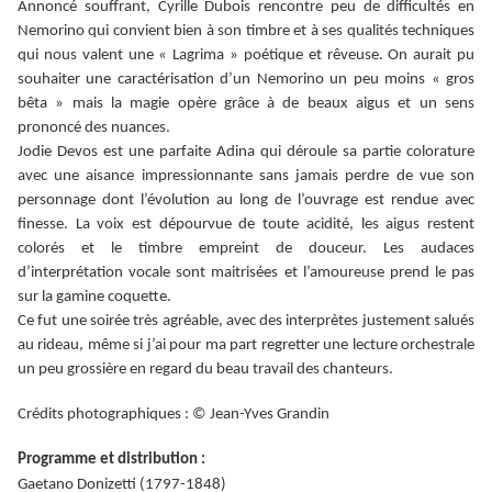
Annoncé souffrant, Cyrille Dubois rencontre peu de difficultés en
Nemorino qui convient bien à son timbre et à ses qualités techniques
qui nous valent une « Lagrima » poétique et rêveuse. On aurait pu
souhaiter une caractérisation d’un Nemorino un peu moins « gros
bêta » mais la magie opère grâce à de beaux aigus et un sens
prononcé des nuances.
Jodie Devos est une parfaite Adina qui déroule sa partie colorature
avec une aisance impressionnante sans jamais perdre de vue son
personnage dont l’évolution au long de l’ouvrage est rendue avec
finesse. La voix est dépourvue de toute acidité, les aigus restent
colorés et le timbre empreint de douceur. Les audaces
d’interprétation vocale sont maitrisées et l’amoureuse prend le pas
sur la gamine coquette.
Ce fut une soirée très agréable, avec des interprètes justement salués
au rideau, même si j’ai pour ma part regretter une lecture orchestrale
un peu grossière en regard du beau travail des chanteurs.
Crédits photographiques : © Jean-Yves Grandin
Programme et distribution :
Gaetano Donizetti (1797-1848)