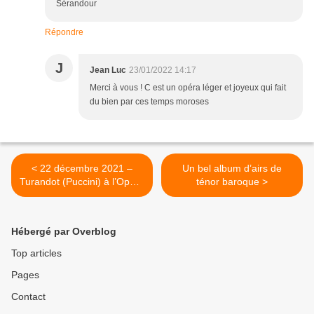
Sérandour
Répondre
J
Jean Luc
23/01/2022 14:17
Merci à vous ! C est un opéra léger et joyeux qui fait
du bien par ces temps moroses
< 22 décembre 2021 –
Un bel album d’airs de
Turandot (Puccini) à l’Opéra
ténor baroque >
national de Paris (Bastille).
Hébergé par Overblog
Top articles
Pages
Contact