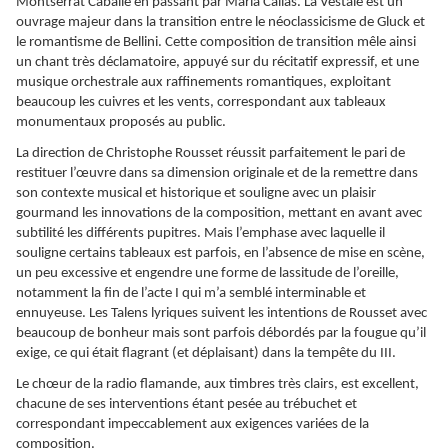
Montserrat Caballe en passant par Maria Callas. La Vestale est un
ouvrage majeur dans la transition entre le néoclassicisme de Gluck et
le romantisme de Bellini. Cette composition de transition mêle ainsi
un chant très déclamatoire, appuyé sur du récitatif expressif, et une
musique orchestrale aux raffinements romantiques, exploitant
beaucoup les cuivres et les vents, correspondant aux tableaux
monumentaux proposés au public.
La direction de Christophe Rousset réussit parfaitement le pari de
restituer l’œuvre dans sa dimension originale et de la remettre dans
son contexte musical et historique et souligne avec un plaisir
gourmand les innovations de la composition, mettant en avant avec
subtilité les différents pupitres. Mais l’emphase avec laquelle il
souligne certains tableaux est parfois, en l’absence de mise en scène,
un peu excessive et engendre une forme de lassitude de l’oreille,
notamment la fin de l’acte I qui m’a semblé interminable et
ennuyeuse. Les Talens lyriques suivent les intentions de Rousset avec
beaucoup de bonheur mais sont parfois débordés par la fougue qu’il
exige, ce qui était flagrant (et déplaisant) dans la tempête du III.
Le chœur de la radio flamande, aux timbres très clairs, est excellent,
chacune de ses interventions étant pesée au trébuchet et
correspondant impeccablement aux exigences variées de la
composition.