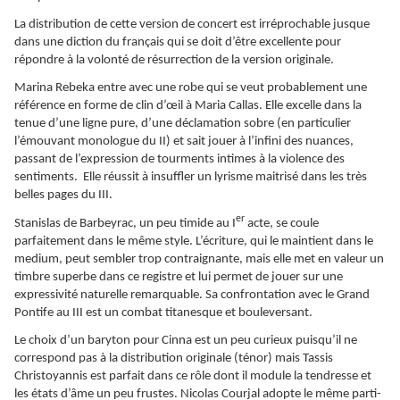
La distribution de cette version de concert est irréprochable jusque
dans une diction du français qui se doit d’être excellente pour
répondre à la volonté de résurrection de la version originale.
Marina Rebeka entre avec une robe qui se veut probablement une
référence en forme de clin d’œil à Maria Callas. Elle excelle dans la
tenue d’une ligne pure, d’une déclamation sobre (en particulier
l’émouvant monologue du II) et sait jouer à l’infini des nuances,
passant de l’expression de tourments intimes à la violence des
sentiments. Elle réussit à insuffler un lyrisme maitrisé dans les très
belles pages du III.
er
Stanislas de Barbeyrac, un peu timide au I
acte, se coule
parfaitement dans le même style. L’écriture, qui le maintient dans le
medium, peut sembler trop contraignante, mais elle met en valeur un
timbre superbe dans ce registre et lui permet de jouer sur une
expressivité naturelle remarquable. Sa confrontation avec le Grand
Pontife au III est un combat titanesque et bouleversant.
Le choix d’un baryton pour Cinna est un peu curieux puisqu’il ne
correspond pas à la distribution originale (ténor) mais Tassis
Christoyannis est parfait dans ce rôle dont il module la tendresse et
les états d’âme un peu frustes. Nicolas Courjal adopte le même parti-