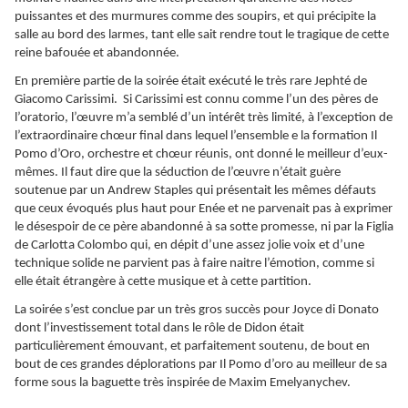
puissantes et des murmures comme des soupirs, et qui précipite la
salle au bord des larmes, tant elle sait rendre tout le tragique de cette
reine bafouée et abandonnée.
En première partie de la soirée était exécuté le très rare Jephté de
Giacomo Carissimi. Si Carissimi est connu comme l’un des pères de
l’oratorio, l’œuvre m’a semblé d’un intérêt très limité, à l’exception de
l’extraordinaire chœur final dans lequel l’ensemble e la formation Il
Pomo d’Oro, orchestre et chœur réunis, ont donné le meilleur d’eux-
mêmes. Il faut dire que la séduction de l’œuvre n’était guère
soutenue par un Andrew Staples qui présentait les mêmes défauts
que ceux évoqués plus haut pour Enée et ne parvenait pas à exprimer
le désespoir de ce père abandonné à sa sotte promesse, ni par la Figlia
de Carlotta Colombo qui, en dépit d’une assez jolie voix et d’une
technique solide ne parvient pas à faire naitre l’émotion, comme si
elle était étrangère à cette musique et à cette partition.
La soirée s’est conclue par un très gros succès pour Joyce di Donato
dont l’investissement total dans le rôle de Didon était
particulièrement émouvant, et parfaitement soutenu, de bout en
bout de ces grandes déplorations par Il Pomo d’oro au meilleur de sa
forme sous la baguette très inspirée de Maxim Emelyanychev.