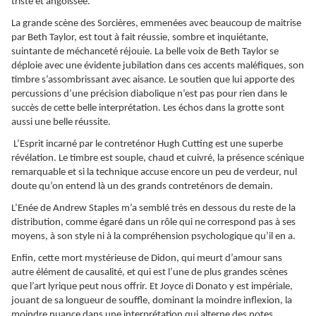
triste et angoissée.
La grande scène des Sorcières, emmenées avec beaucoup de maitrise
par Beth Taylor, est tout à fait réussie, sombre et inquiétante,
suintante de méchanceté réjouie. La belle voix de Beth Taylor se
déploie avec une évidente jubilation dans ces accents maléfiques, son
timbre s’assombrissant avec aisance. Le soutien que lui apporte des
percussions d’une précision diabolique n’est pas pour rien dans le
succès de cette belle interprétation. Les échos dans la grotte sont
aussi une belle réussite.
L’Esprit incarné par le contreténor Hugh Cutting est une superbe
révélation. Le timbre est souple, chaud et cuivré, la présence scénique
remarquable et si la technique accuse encore un peu de verdeur, nul
doute qu’on entend là un des grands contreténors de demain.
L’Enée de Andrew Staples m’a semblé très en dessous du reste de la
distribution, comme égaré dans un rôle qui ne correspond pas à ses
moyens, à son style ni à la compréhension psychologique qu’il en a.
Enfin, cette mort mystérieuse de Didon, qui meurt d’amour sans
autre élément de causalité, et qui est l’une de plus grandes scènes
que l’art lyrique peut nous offrir. Et Joyce di Donato y est impériale,
jouant de sa longueur de souffle, dominant la moindre inflexion, la
moindre nuance dans une interprétation qui alterne des notes