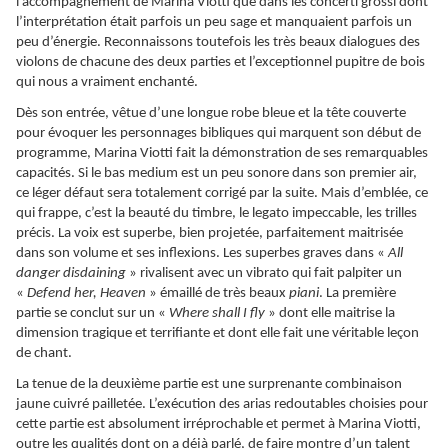
l’accompagnement de Marina Viotti que dans les concerti grossi dont
l’interprétation était parfois un peu sage et manquaient parfois un
peu d’énergie. Reconnaissons toutefois les très beaux dialogues des
violons de chacune des deux parties et l’exceptionnel pupitre de bois
qui nous a vraiment enchanté.
Dès son entrée, vêtue d’une longue robe bleue et la tête couverte
pour évoquer les personnages bibliques qui marquent son début de
programme, Marina Viotti fait la démonstration de ses remarquables
capacités. Si le bas medium est un peu sonore dans son premier air,
ce léger défaut sera totalement corrigé par la suite. Mais d’emblée, ce
qui frappe, c’est la beauté du timbre, le legato impeccable, les trilles
précis. La voix est superbe, bien projetée, parfaitement maitrisée
dans son volume et ses inflexions. Les superbes graves dans «
All
danger disdaining
» rivalisent avec un vibrato qui fait palpiter un
«
Defend her, Heaven
» émaillé de très beaux
piani
. La première
partie se conclut sur
un «
Where shall I fly
»
dont elle maitrise la
dimension tragique et terrifiante et dont elle fait une véritable leçon
de chant.
La tenue de la deuxième partie est une surprenante combinaison
jaune cuivré pailletée. L’exécution des arias redoutables choisies pour
cette partie est absolument irréprochable et permet à Marina Viotti,
outre les qualités dont on a déjà parlé, de faire montre d’un talent