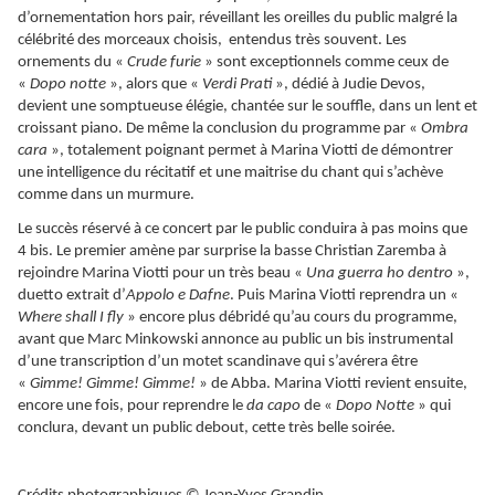
d’ornementation hors pair, réveillant les oreilles du public malgré la
célébrité des morceaux choisis, entendus très souvent. Les
ornements du «
Crude furie
» sont exceptionnels comme ceux de
«
Dopo notte
», alors que «
Verdi Prati
», dédié à Judie Devos,
devient une somptueuse élégie, chantée sur le souffle, dans un lent et
croissant piano. De même la conclusion du programme par «
Ombra
cara
», totalement poignant permet à Marina Viotti de démontrer
une intelligence du récitatif et une maitrise du chant qui s’achève
comme dans un murmure.
Le succès réservé à ce concert par le public conduira à pas moins que
4 bis. Le premier amène par surprise la basse Christian Zaremba à
rejoindre Marina Viotti pour un très beau «
Una guerra ho dentro
»,
duetto extrait d’
Appolo e Dafne
. Puis Marina Viotti reprendra un «
Where shall I fly
» encore plus débridé qu’au cours du programme,
avant que Marc Minkowski annonce au public un bis instrumental
d’une transcription d’un motet scandinave qui s’avérera être
«
Gimme! Gimme! Gimme!
» de Abba. Marina Viotti revient ensuite,
encore une fois, pour reprendre le
da capo
de «
Dopo Notte
» qui
conclura, devant un public debout, cette très belle soirée.