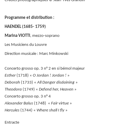
Crédits photographiques © Jean-Yves Grandin
Programme et distribution :
HAENDEL (1685- 1759)
Marina VIOTTI
, mezzo-soprano
Les Musiciens du Louvre
Direction musicale : Marc Minkowski
Concerto grosso op. 3 n° 2 en si bémol majeur
Esther
(1718) «
O Jordan ! Jordan !
»
Deborah
(1733) «
All Danger disdaining
»
Theodora
(1749) «
Defend her, Heaven
»
Concerto grosso op. 3 n° 4
Alexander Balus
(1748) «
Fair virtue
»
Hercules
(1744) «
Where shall I fly
»
Entracte