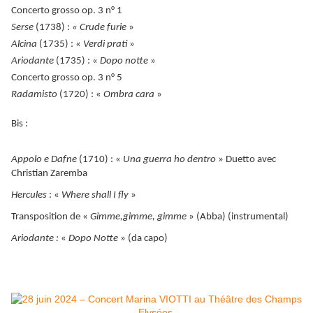
Concerto grosso op. 3 n° 1
Serse
(1738) :
« Crude furie
»
Alcina
(1735) : «
Verdi prati
»
Ariodante
(1735) : «
Dopo notte
»
Concerto grosso op. 3 n° 5
Radamisto
(1720) : «
Ombra cara
»
Bis :
Appolo e Dafne
(1710) :
«
Una guerra ho dentro
»
Duetto avec
Christian Zaremba
Hercules
: «
Where shall I fly
»
Transposition de «
Gimme,gimme, gimme
» (Abba) (instrumental)
Ariodante :
«
Dopo Notte
» (da capo)