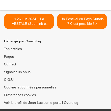
< 26 juin 2024 – La
Un Festival en Pays Dunois
VESTALE (Spontini) à
? C'est possible ! >
l’Opéra national de PARIS
(Bastille)
Hébergé par Overblog
Top articles
Pages
Contact
Signaler un abus
C.G.U.
Cookies et données personnelles
Préférences cookies
Voir le profil de Jean Luc sur le portail Overblog