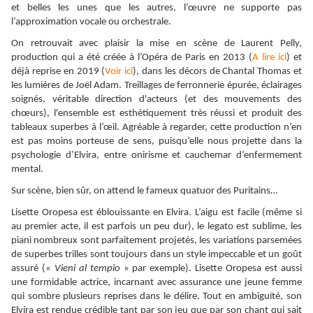
et belles les unes que les autres, l’œuvre ne supporte pas
l’approximation vocale ou orchestrale.
On retrouvait avec plaisir la mise en scène de Laurent Pelly,
production qui a été créée à l’Opéra de Paris en 2013 (
A lire ici
) et
déjà reprise en 2019 (
Voir ici
), dans les décors de Chantal Thomas et
les lumières de Joël Adam. Treillages de ferronnerie épurée, éclairages
soignés, véritable direction d'acteurs (et des mouvements des
chœurs), l'ensemble est esthétiquement très réussi et produit des
tableaux superbes à l’œil. Agréable à regarder, cette production n’en
est pas moins porteuse de sens, puisqu’elle nous projette dans la
psychologie d’Elvira, entre onirisme et cauchemar d’enfermement
mental.
Sur scène, bien sûr, on attend le fameux quatuor des Puritains…
Lisette Oropesa est éblouissante en Elvira. L’aigu est facile (même si
au premier acte, il est parfois un peu dur), le legato est sublime, les
piani nombreux sont parfaitement projetés, les variations parsemées
de superbes trilles sont toujours dans un style impeccable et un goût
assuré («
Vieni al tempio
» par exemple). Lisette Oropesa est aussi
une formidable actrice, incarnant avec assurance une jeune femme
qui sombre plusieurs reprises dans le délire. Tout en ambiguïté, son
Elvira est rendue crédible tant par son jeu que par son chant qui sait