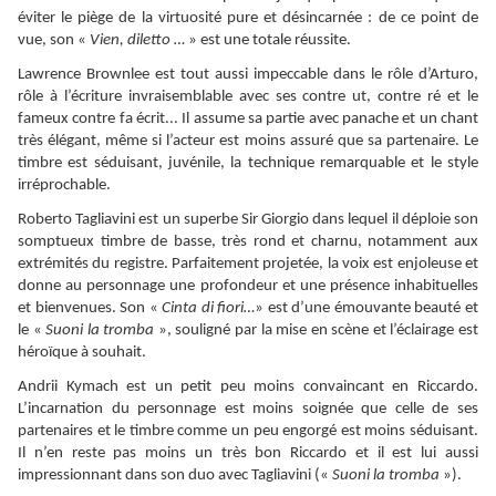
éviter le piège de la virtuosité pure et désincarnée : de ce point de
vue, son «
Vien, diletto …
» est une totale réussite.
Lawrence Brownlee est tout aussi impeccable dans le rôle d’Arturo,
rôle à l’écriture invraisemblable avec ses contre ut, contre ré et le
fameux contre fa écrit... Il assume sa partie avec panache et un chant
très élégant, même si l’acteur est moins assuré que sa partenaire. Le
timbre est séduisant, juvénile, la technique remarquable et le style
irréprochable.
Roberto Tagliavini est un superbe Sir Giorgio dans lequel il déploie son
somptueux timbre de basse, très rond et charnu, notamment aux
extrémités du registre. Parfaitement projetée, la voix est enjoleuse et
donne au personnage une profondeur et une présence inhabituelles
et bienvenues. Son «
Cinta di fiori…
» est d’une émouvante beauté et
le «
Suoni la tromba
», souligné par la mise en scène et l’éclairage est
héroïque à souhait.
Andrii Kymach est un petit peu moins convaincant en Riccardo.
L’incarnation du personnage est moins soignée que celle de ses
partenaires et le timbre comme un peu engorgé est moins séduisant.
Il n’en reste pas moins un très bon Riccardo et il est lui aussi
impressionnant dans son duo avec Tagliavini («
Suoni la tromba
»).