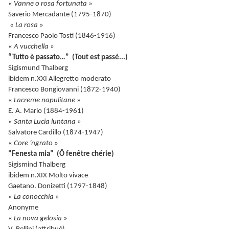
«
Vanne o rosa fortunata
»
Saverio Mercadante (1795-1870)
«
La rosa
»
Francesco Paolo Tosti (1846-1916)
«
A vucchella
»
“Tutto è passato…” (Tout est passé...)
Sigismund Thalberg
ibidem n.XXI Allegretto moderato
Francesco Bongiovanni (1872-1940)
«
Lacreme napulitane
»
E. A. Mario (1884-1961)
«
Santa Lucia luntana
»
Salvatore Cardillo (1874-1947)
«
Core ’ngrato
»
“Fenesta mia” (Ô fenêtre chérie)
Sigismind Thalberg
ibidem n.XIX Molto vivace
Gaetano. Donizetti (1797-1848)
«
La conocchia
»
Anonyme
«
La nova gelosia
»