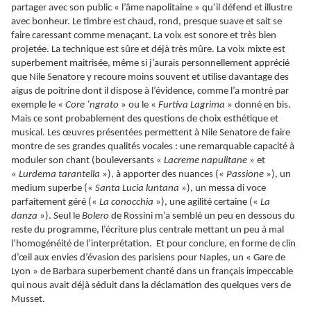
partager avec son public « l’âme napolitaine » qu’il défend et illustre
avec bonheur. Le timbre est chaud, rond, presque suave et sait se
faire caressant comme menaçant. La voix est sonore et très bien
projetée. La technique est sûre et déjà très mûre. La voix mixte est
superbement maitrisée, même si j’aurais personnellement apprécié
que Nile Senatore y recoure moins souvent et utilise davantage des
aigus de poitrine dont il dispose à l’évidence, comme l’a montré par
exemple le «
Core ‘ngrato
» ou le «
Furtiva Lagrima
» donné en bis.
Mais ce sont probablement des questions de choix esthétique et
musical. Les œuvres présentées permettent à Nile Senatore de faire
montre de ses grandes qualités vocales : une remarquable capacité à
moduler son chant (bouleversants «
Lacreme napulitane
» et
«
Lurdema tarantella
»), à apporter des nuances («
Passione
»), un
medium superbe («
Santa Lucia luntana
»), un messa di voce
parfaitement géré («
La conocchia
»), une agilité certaine («
La
danza
»). Seul le
Bolero
de Rossini m’a semblé un peu en dessous du
reste du programme, l’écriture plus centrale mettant un peu à mal
l’homogénéité de l’interprétation. Et pour conclure, en forme de clin
d’œil aux envies d’évasion des parisiens pour Naples, un « Gare de
Lyon » de Barbara superbement chanté dans un français impeccable
qui nous avait déjà séduit dans la déclamation des quelques vers de
Musset.