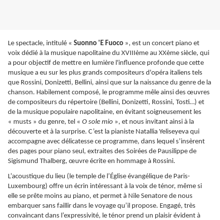
Le spectacle, intitulé «
Suonno 'E Fuoco
», est un concert piano et
voix dédié à la musique napolitaine du XVIIIème au XXème siècle, qui
a pour objectif de mettre en lumière l'influence profonde que cette
musique a eu sur les plus grands compositeurs d'opéra italiens tels
que Rossini, Donizetti, Bellini, ainsi que sur la naissance du genre de la
chanson. Habilement composé, le programme mêle ainsi des œuvres
de compositeurs du répertoire (Bellini, Donizetti, Rossini, Tosti…) et
de la musique populaire napolitaine, en évitant soigneusement les
« musts » du genre, tel «
O sole mio
», et nous invitant ainsi à la
découverte et à la surprise. C’est la pianiste Natallia Yeliseyeva qui
accompagne avec délicatesse ce programme, dans lequel s’insèrent
des pages pour piano seul, extraites des Soirées de Pausilippe de
Sigismund Thalberg, œuvre écrite en hommage à Rossini.
L’acoustique du lieu (le temple de l’Église évangélique de Paris-
Luxembourg) offre un écrin intéressant à la voix de ténor, même si
elle se prête moins au piano, et permet à Nile Senatore de nous
embarquer sans faillir dans le voyage qu’il propose. Engagé, très
convaincant dans l’expressivité, le ténor prend un plaisir évident à