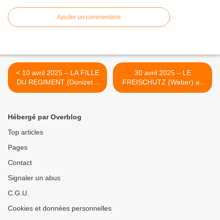
Ajouter un commentaire
< 10 avril 2025 – LA FILLE
30 avril 2025 – LE
DU REGIMENT (Donizetti)
FREISCHUTZ (Weber) au
à l’Opéra royal de
Théâtre des Champs
Versailles.
Elysées. >
Hébergé par Overblog
Top articles
Pages
Contact
Signaler un abus
C.G.U.
Cookies et données personnelles