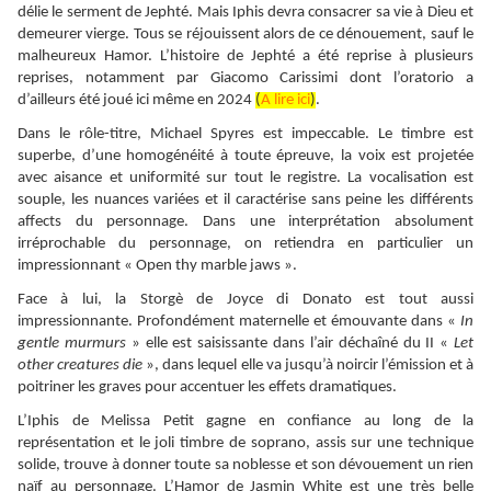
délie le serment de Jephté. Mais Iphis devra consacrer sa vie à Dieu et
demeurer vierge. Tous se réjouissent alors de ce dénouement, sauf le
malheureux Hamor. L’histoire de Jephté a été reprise à plusieurs
reprises, notamment par Giacomo Carissimi dont l’oratorio a
d’ailleurs été joué ici même en 2024
(
A lire ici
)
.
Dans le rôle-titre, Michael Spyres est impeccable. Le timbre est
superbe, d’une homogénéité à toute épreuve, la voix est projetée
avec aisance et uniformité sur tout le registre. La vocalisation est
souple, les nuances variées et il caractérise sans peine les différents
affects du personnage. Dans une interprétation absolument
irréprochable du personnage, on retiendra en particulier un
impressionnant « Open
thy marble jaws
».
Face à lui, la Storgè de Joyce di Donato est tout aussi
impressionnante. Profondément maternelle et émouvante dans «
In
gentle murmurs
» elle est saisissante dans l’air déchaîné du II «
Let
other creatures die
», dans lequel elle va jusqu’à noircir l’émission et à
poitriner les graves pour accentuer les effets dramatiques.
L’Iphis de Melissa Petit gagne en confiance au long de la
représentation et le joli timbre de soprano, assis sur une technique
solide, trouve à donner toute sa noblesse et son dévouement un rien
naïf au personnage. L’Hamor de Jasmin White est une très belle