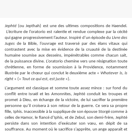
Jephté
(ou Jepthah) est une des ultimes compositions de Haendel.
L’écriture de l’oratorio est ralentie et rendue complexe par la cécité
qui gagne progressivement l’auteur. Inspiré d’un épisode du
Livre des
Juges
de la Bible, l’ouvrage est traversé par des élans vitaux qui
contrastent avec la mise en évidence de la cruauté de la destinée
humaine soumise aux desseins, impénétrables comme chacun sait,
de la puissance divine. L’oratorio chemine vers une résignation toute
chrétienne, en forme de soumission à la Providence, notamment
illustrée par le chœur qui conclut le deuxième acte «
Whatever is, is
right
» («
Tout ce qui est, est juste
»).
L’argument est classique et somme toute assez mince : sur fond du
conflit entre Israël et les Amonnites, Jephté conduit les troupes et
promet à Dieu, en échange de la victoire, de lui sacrifier la première
personne qu’il croisera à son retour de la guerre. Ce sera sa propre
fille, Iphis. Inaccessible à la supplique de son épouse Storgé comme à
celles de Hamor, le fiancé d’Iphis, et de Zebul, son demi-frère, Jephté
persiste dans son intention d’exécuter son vœu, en dépit de sa
souffrance. Au moment où le sacrifice s’apprête, un ange apparaît et