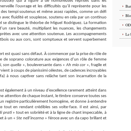
aroussky qui a figuré à de nombreuses reprises dans les
Ba
rveille l’ouvrage et les difficultés qu’il représente pour les
ur des tempi soutenus et même assez rapides, comme un défi
Blo
se avec fluidité et souplesse, soutenu en cela par un continuo
 se distingue le théorbe de Miguel Rodriguez. La formation
OD
d’un rare beauté, multipliant les nuances, les changements
Le 
rprètes avec une attention soutenue. Les accompagnements
hautbois ou aux cors, sont somptueux et servent superbement
ert est quasi sans défaut. À commencer par la prise de rôle de
ane de soprano colorature aux exigences d’un rôle de femme
i, son quella
», bouleversante dans «
Ah mio cor
», fragile et
arvient à coups de pianissimi célestes, de cadences incroyables
fa) à nous captiver sans relâche tant son incarnation de la
i est également à un niveau d’excellence rarement atteint dans
c une attention de chaque instant, le timbre conserve toutes ses
 d’un registre particulièrement homogène, et donne à entendre
tout en rendant crédibles ses volte-face. Il est ainsi, par
i prati
» tout en sobriété et à la ligne de chant impeccable, à
et à un «
Ste nell’incarna
» féroce avec un da capo brillant et