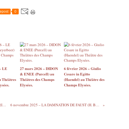
epost
0
– LE
27 mars 2026 – DIDON
6 février 2026 – Giulio
& ENEE (Purcell) au
Cesare in Egitto
u Théâtres
Théâtres des Champs
(Haendel) au Théâtre des
ysées.
Elysées.
Champs Elysées.
4 novembre 2025 – IPHIGENIE EN TAURIDE (Gluck) à l’Opéra-comique.
6 novembre 2025 – LA DAMNATION DE FAUST (H. Berlioz) au Théâtre des Champs-Elysées.