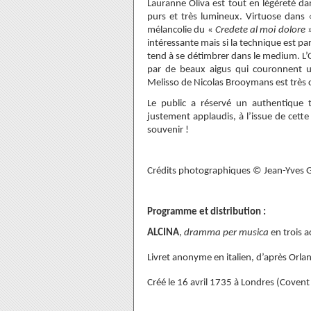
Lauranne Oliva est tout en légèreté da
purs et très lumineux. Virtuose dans
mélancolie du «
Credete al moi dolore
»
intéressante mais si la technique est pa
tend à se détimbrer dans le medium. L’
par de beaux aigus qui couronnent u
Melisso de Nicolas Brooymans est très 
Le public a réservé un authentique 
justement applaudis, à l’issue de cett
souvenir !
Crédits photographiques © Jean-Yves G
Programme et distribution :
ALCINA
,
dramma per musica
en trois 
Livret anonyme en italien, d’après Orlan
Créé le 16 avril 1735 à Londres (Coven