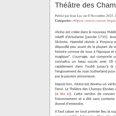
Théâtre des Cham
Publié par Jean Luc sur 8 Novembre 2025,
Catégories :
#Opera version concert
,
#oper
Alcina
est créée dans le nouveau théât
relatif d'Ariodante (janvier 1735). Av
l’Arioste, Haendel résiste à Porpora e
dépouillé peu avant de la plupart de s
histoire connue de tous à l'époque et r
magique". L’ouvrage, qui comporte u
connaitra un beau succès avec 18 r
rapidement dans l’oubli jusqu’à la
l’engouement de Joan Sutherland pour c
par la passion amoureuse.
Depuis lors,
Alcina
est devenu un vérita
l’envi. Le Théâtre des Champs-Elysées a
(
A lire ici
). Cette version de concer
foisonnement et a été sans conteste 
donné d’entendre.
Il faut saluer en tout premier lieu la s