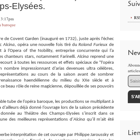
Sui
ps-Elysées.
RS
 13:17pm
a baroque
re de Covent Garden (inauguré en 1732), juste après l'échec
ec
Alcina
, opéra une nouvelle fois tiré du
Roland Furieux
de
New
t à l’Opera of the Nobility, entreprise concurrente qui l’a
es chanteurs stars, notamment Farinelli.
Alcina
reprend une
ecourt à toutes les ressources et effets spéciaux de "l'opéra
Abonne
n nombre impressionnant d’arias devenues ultra célèbres,
article
eprésentations au cours de la saison avant de sombrer
Email
 renaissance haendélienne du milieu du XXe siècle et à
e beau rôle de reine magicienne, dépouillée de ses pouvoirs
ble tube de l’opéra baroque, les productions se multipliant à
 d’ailleurs déjà donné l’ouvrage lors de la saison précédente
t donnée au Théâtre des Champs-Elysées s’inscrit dans ce
une des meilleures représentations d’
Alcina
qu’il m’ait été
Lie
uperbe interprétation de cet ouvrage par Philippe Jaroussky et