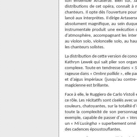
son ensemble Artaserse. Bien sûr, J
distributions de cet opéra, connaît à me
chanteurs. Il opte dès l’ouverture po
lancé aux interprètes. Il dirige Artaser
absolument magnifique, au sein duquel
instrumentale produit une exécution 
d’atmosphère, accompagnant les inte
au violon solo, violoncelle solo, au 
les chanteurs solistes.
La distribution de cette version de conc
Kathryn Lewek qui sait plier son org
complexe. Toute en tendresse dans «
S
rageuse dans «
Ombre pallide
», elle p
et d’aigus impériaux (jusqu’au contre-
magicienne est brillante.
Face à elle, le Ruggiero de Carlo Vistol
ce rôle. Les récitatifs sont ciselés ave
couleurs, chatoyantes, sur la totalité
toute la complexité de son personnage 
exemple, capable de passer d’un «
Verd
un «
Mi Lusingha
» superbement orné 
des cadences époustouflantes.