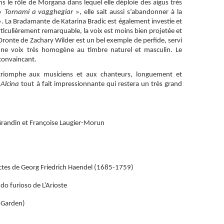
ns le rôle de Morgana dans lequel elle déploie des aigus très
 «
Tornami a vagghegiar
», elle sait aussi s’abandonner à la
. La Bradamante de Katarina Bradic est également investie et
rticulièrement remarquable, la voix est moins bien projetée et
Oronte de Zachary Wilder est un bel exemple de perfide, servi
ne voix très homogène au timbre naturel et masculin. Le
convaincant.
triomphe aux musiciens et aux chanteurs, longuement et
e
Alcina
tout à fait impressionnante qui restera un très grand
randin et Françoise Laugier-Morun
actes de Georg Friedrich Haendel (1685-1759)
do furioso de L’Arioste
t Garden)