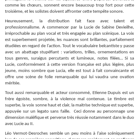
comme les chœurs, sonnent encore beaucoup trop fort pour cette
troisième, et les solistes doivent affronter cette tempête sonore.
Heureusement, la distribution fait face avec talent et
professionnalisme. A commencer par la Lucie de Sabine Devieilhe,
irréprochable au plan vocal et très engagée au plan scénique. La voix
est superbement projetée, les nuances sont brillantes, parfaitement
étudiées en regard de l’action. Tout le vocabulaire belcantiste y passe
avec un abattage stupéfiant : variations, trilles, ornementations en
tous genres, suraigus percutants et lumineux, notes filées… Si sa
Lucie, conformément à cette version française est plus légère, plus
jeune, moins sombre que Lucia, elle est tout à fait convaincante et
offre une scène de folie remarquable qui lui vaudra une ovation
méritée.
Tout aussi remarquable et acteur consommé, Etienne Dupuis est un
frère égoïste, sombre, à la violence mal contenue. Le timbre est
superbe, la voix sonne haut et clair, la maitrise technique est superbe,
appuyée sur un legato sans faille. Ceci donne au personnage une
dimension maléfique et perverse très réussie notamment dans le duo
avec Lucie au II.
Léo Vermot-Desroches semble un peu moins à l’aise scéniquement