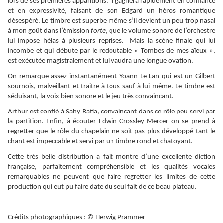
lors de ses premières apparitions. Il gagnera rapidement en confiance
et en expressivité, faisant de son Edgard un héros romantique
désespéré. Le timbre est superbe même s’il devient un peu trop nasal
à mon goût dans l’émission
forte
, que le volume sonore de l’orchestre
lui impose hélas à plusieurs reprises. Mais la scène finale qui lui
incombe et qui débute par le redoutable « Tombes de mes aïeux »,
est exécutée magistralement et lui vaudra une longue ovation.
On remarque assez instantanément Yoann Le Lan qui est un Gilbert
sournois, malveillant et traitre à tous sauf à lui-même. Le timbre est
séduisant, la voix bien sonore et le jeu très convaincant.
Arthur est confié à Sahy Ratia, convaincant dans ce rôle peu servi par
la partition. Enfin, à écouter Edwin Crossley-Mercer on se prend à
regretter que le rôle du chapelain ne soit pas plus développé tant le
chant est impeccable et servi par un timbre rond et chatoyant.
Cette très belle distribution a fait montre d’une excellente diction
française, parfaitement compréhensible et les qualités vocales
remarquables ne peuvent que faire regretter les limites de cette
production qui eut pu faire date du seul fait de ce beau plateau.
Crédits photographiques : © Herwig Prammer