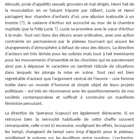
dénudé, proie d’appétits sexuels grossiers et mal dirigés, Henri fait de
la musculation en se faisant tripoter par Gilbert, Lucie et Henri
partagent leur chambre d’enfants d’où une allusion inaboutie à un
inceste (?), le cadavre d’Arthur est accroché au mur de la chambre
nuptiale (par la frêle Lucie ?), Lucie se promène avec le cœur d’Arthur
à la main. Tout ceci dans des décors assez ordinaires, avec une action
contrainte en permanence par le plateau tournant qui assure les
changements d’atmosphère à défaut de ceux des décors. La direction
d’acteurs est très léchée pour les solistes mais tout à fait inexistante
pour les mouvements d’ensemble et les choristes qui ne parviennent
ainsi pas à dépasser le caractère un tantinet ridicule de situations
dans lesquels les plonge la mise en scène. Tout ceci est bien
regrettable d’autant que l’argument central de l’œuvre – une femme
isolée dans un monde d’homme et simple objet de leurs projets
politiques – est très en résonnance avec les questionnements de nos
sociétés contemporaines et suffirait à construire un manifeste
féministe percutant.
La direction de Speranza Scapucci est également décevante. Si on
retrouve bien la nervosité habituelle de cette cheffe souvent
remarquable, celle-ci est ici excessive, soulignant les effets, brusquant
les tempi, changeant de tempi sans trop d’égards pour le plateau,
privilégiant le volume sur les équilibres entre pupitres. L’orchestre,