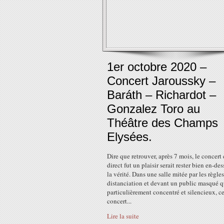
1er octobre 2020 –
Concert Jaroussky –
Baráth – Richardot –
Gonzalez Toro au
Théâtre des Champs
Elysées.
Dire que retrouver, après 7 mois, le concert
direct fut un plaisir serait rester bien en-de
la vérité. Dans une salle mitée par les règle
distanciation et devant un public masqué qu
particulièrement concentré et silencieux, c
concert...
Lire la suite