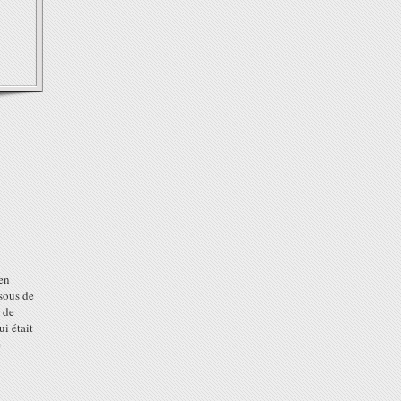
 en
ssous de
s de
i était
e