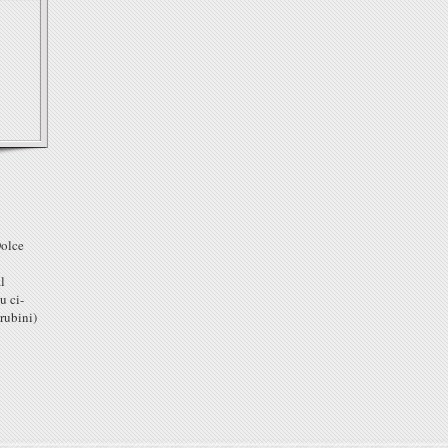
Dolce
l
u ci-
rubini)