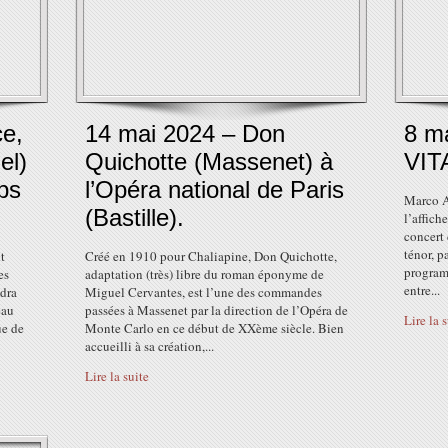
ce,
14 mai 2024 – Don
8 m
el)
Quichotte (Massenet) à
VIT
ps
l’Opéra national de Paris
Marco A
(Bastille).
l’affich
concert
ténor, p
t
Créé en 1910 pour Chaliapine, Don Quichotte,
program
es
adaptation (très) libre du roman éponyme de
entre...
udra
Miguel Cervantes, est l’une des commandes
eau
passées à Massenet par la direction de l’Opéra de
Lire la 
ue de
Monte Carlo en ce début de XXème siècle. Bien
accueilli à sa création,...
Lire la suite