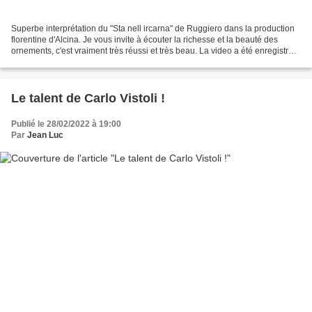
Superbe interprétation du "Sta nell ircarna" de Ruggiero dans la production
florentine d'Alcina. Je vous invite à écouter la richesse et la beauté des
ornements, c'est vraiment très réussi et très beau. La video a été enregistrée
le 22 octobre 2022. This...
Le talent de Carlo Vistoli !
Publié le 28/02/2022 à 19:00
Par
Jean Luc