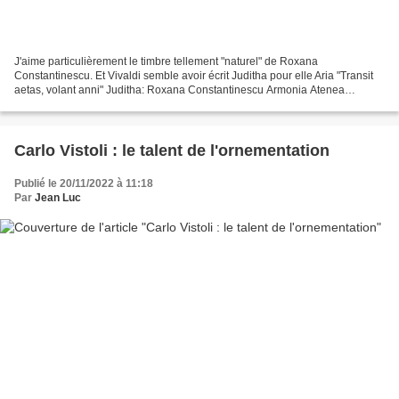
J'aime particulièrement le timbre tellement "naturel" de Roxana
Constantinescu. Et Vivaldi semble avoir écrit Juditha pour elle Aria "Transit
aetas, volant anni" Juditha: Roxana Constantinescu Armonia Atenea
orchestra Il Pomo d'Oro GNO Chorus GNO Children's...
Carlo Vistoli : le talent de l'ornementation
Publié le 20/11/2022 à 11:18
Par
Jean Luc