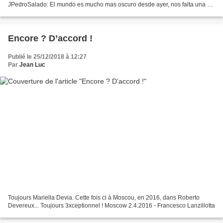
JPedroSalado: El mundo es mucho mas oscuro desde ayer, nos falta una de
las grandes luminarias que daba la...
Encore ? D’accord !
Publié le 25/12/2018 à 12:27
Par
Jean Luc
Toujours Mariella Devia. Cette fois ci à Moscou, en 2016, dans Roberto
Devereux... Toujours 3xceptionnel ! Moscow 2.4.2016 - Francesco Lanzillotta