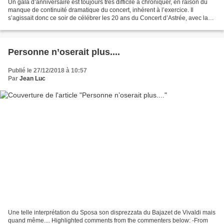
Un gala d’anniversaire est toujours très difficile à chroniquer, en raison du
manque de continuité dramatique du concert, inhérent à l’exercice. Il
s’agissait donc ce soir de célébrer les 20 ans du Concert d’Astrée, avec la
participation (gracieuse) d’une...
Personne n’oserait plus....
Publié le 27/12/2018 à 10:57
Par
Jean Luc
Une telle interprétation du Sposa son disprezzata du Bajazet de Vivaldi mais
quand même.... Highlighted comments from the commenters below: -From