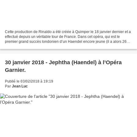
Cette production de Rinaldo a été créée à Quimper le 18 janvier dernier et a
effectué depuis un véritable tour de France. Dans cet opéra, qui est le
premier grand succès londonien d’un Haendel encore jeune (il a alors 26
ans), le couple héroïque Goffredo-Rinaldo...
30 janvier 2018 - Jephtha (Haendel) à l’Opéra
Garnier.
Publié le 03/02/2018 à 19:19
Par
Jean Luc