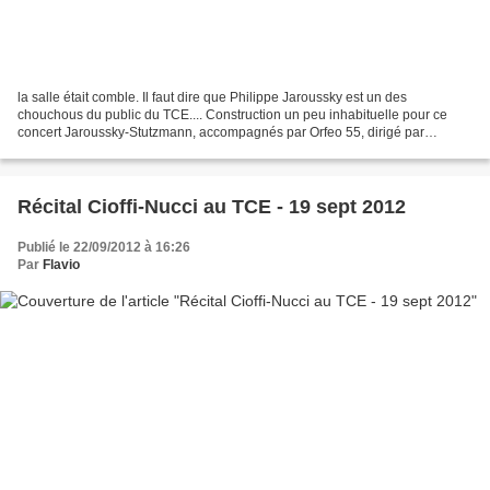
la salle était comble. Il faut dire que Philippe Jaroussky est un des
chouchous du public du TCE.... Construction un peu inhabituelle pour ce
concert Jaroussky-Stutzmann, accompagnés par Orfeo 55, dirigé par
Nathalie Stutzmann, qui entrelace aux prestations...
Récital Cioffi-Nucci au TCE - 19 sept 2012
Publié le 22/09/2012 à 16:26
Par
Flavio