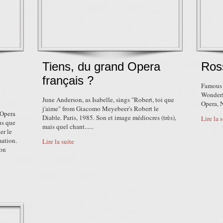
Tiens, du grand Opera
Ross
français ?
Famous 
Wonderf
June Anderson, as Isabelle, sings "Robert, toi que
Opera, 
j'aime" from Giacomo Meyebeer's Robert le
'Opera
Diable. Paris, 1985. Son et image médiocres (très),
Lire la 
us que
mais quel chant......
er le
mation.
Lire la suite
son