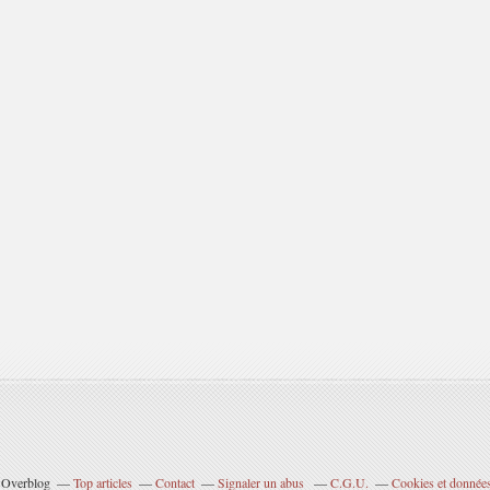
l Overblog
Top articles
Contact
Signaler un abus
C.G.U.
Cookies et données