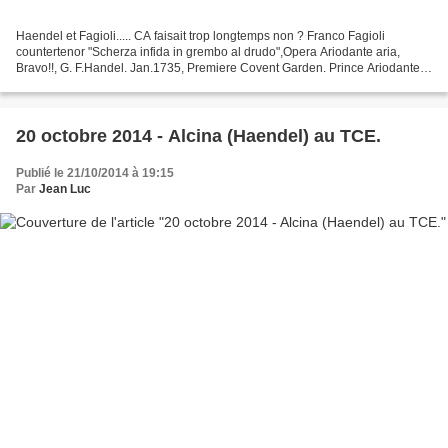
Haendel et Fagioli..... CA faisait trop longtemps non ? Franco Fagioli
countertenor "Scherza infida in grembo al drudo",Opera Ariodante aria,
Bravo!!, G. F.Handel. Jan.1735, Premiere Covent Garden. Prince Ariodante
mezzosoprano castrato Giovanni ...
20 octobre 2014 - Alcina (Haendel) au TCE.
Publié le 21/10/2014 à 19:15
Par
Jean Luc