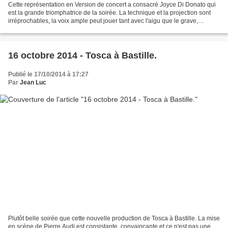
Cette représentation en Version de concert a consacré Joyce Di Donato qui
est la grande triomphatrice de la soirée. La technique et la projection sont
irréprochables, la voix ample peut jouer tant avec l'aigu que le grave,
l'intimité avec le chant baroque...
16 octobre 2014 - Tosca à Bastille.
Publié le 17/10/2014 à 17:27
Par
Jean Luc
Plutôt belle soirée que cette nouvelle production de Tosca à Bastille. La mise
en scène de Pierre Audi est consistante, convaincante et ce n'est pas une