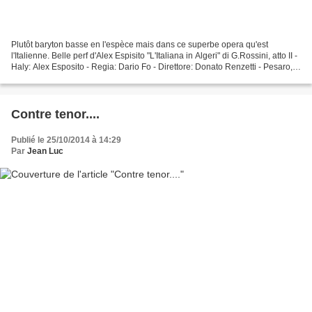
Plutôt baryton basse en l'espèce mais dans ce superbe opera qu'est
l'Italienne. Belle perf d'Alex Espisito "L'Italiana in Algeri" di G.Rossini, atto II -
Haly: Alex Esposito - Regia: Dario Fo - Direttore: Donato Renzetti - Pesaro,
ROF 2006
Contre tenor....
Publié le 25/10/2014 à 14:29
Par
Jean Luc