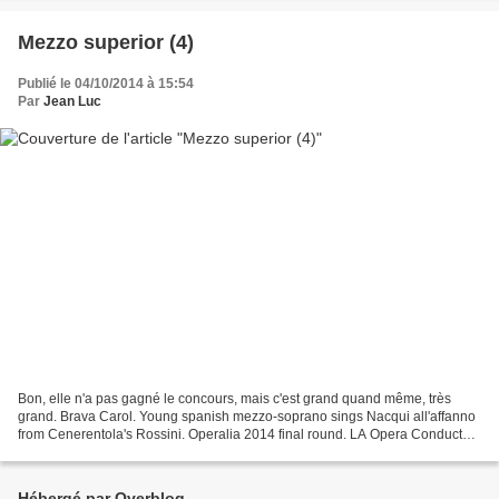
Mezzo superior (4)
Publié le 04/10/2014 à 15:54
Par
Jean Luc
Bon, elle n'a pas gagné le concours, mais c'est grand quand même, très
grand. Brava Carol. Young spanish mezzo-soprano sings Nacqui all'affanno
from Cenerentola's Rossini. Operalia 2014 final round. LA Opera Conducted
by Placido Domingo.
Hébergé par Overblog