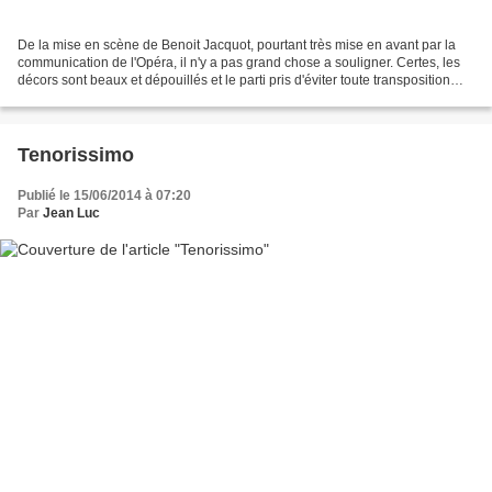
De la mise en scène de Benoit Jacquot, pourtant très mise en avant par la
communication de l'Opéra, il n'y a pas grand chose a souligner. Certes, les
décors sont beaux et dépouillés et le parti pris d'éviter toute transposition
nous repose et évite d'affadir...
Tenorissimo
Publié le 15/06/2014 à 07:20
Par
Jean Luc