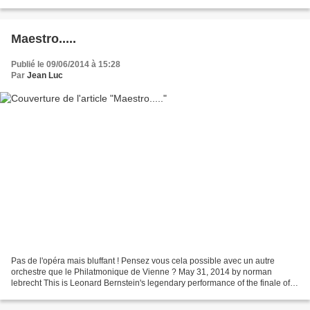
Lemieux maîtrise parfaitement...
Maestro.....
Publié le 09/06/2014 à 15:28
Par
Jean Luc
Pas de l'opéra mais bluffant ! Pensez vous cela possible avec un autre
orchestre que le Philatmonique de Vienne ? May 31, 2014 by norman
lebrecht This is Leonard Bernstein's legendary performance of the finale of
Haydn 88 with the Vienna Philharmonic,...