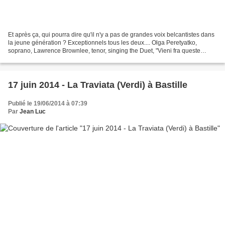
Et après ça, qui pourra dire qu'il n'y a pas de grandes voix belcantistes dans
la jeune génération ? Exceptionnels tous les deux.... Olga Peretyatko,
soprano, Lawrence Brownlee, tenor, singing the Duet, "Vieni fra queste
braccia" from Bellini's "I Puritani",...
17 juin 2014 - La Traviata (Verdi) à Bastille
Publié le 19/06/2014 à 07:39
Par
Jean Luc