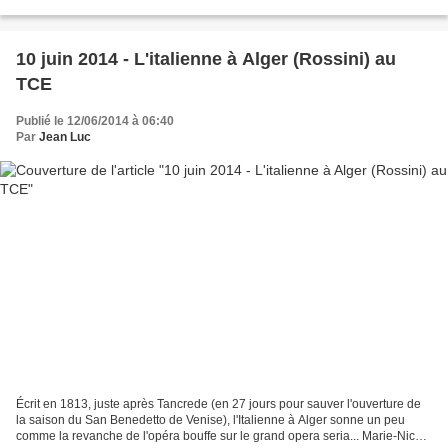
Enrique Mazzola Au Théâtre des...
10 juin 2014 - L'italienne à Alger (Rossini) au
TCE
Publié le 12/06/2014 à 06:40
Par
Jean Luc
Écrit en 1813, juste après Tancrede (en 27 jours pour sauver l'ouverture de
la saison du San Benedetto de Venise), l'Italienne à Alger sonne un peu
comme la revanche de l'opéra bouffe sur le grand opera seria... Marie-Nicole