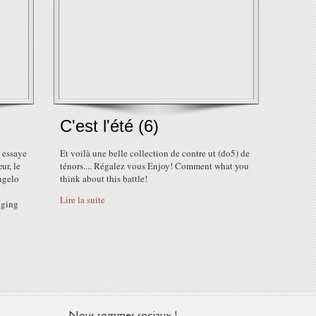
C'est l'été (6)
i essaye
Et voilà une belle collection de contre ut (do5) de
ur, le
ténors.... Régalez vous Enjoy! Comment what you
ngelo
think about this battle!
Lire la suite
nging
Nous sommes sociaux !