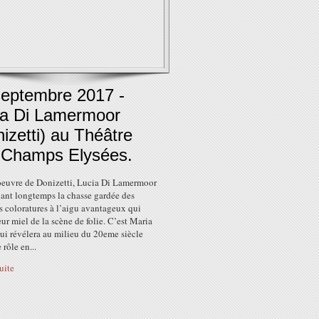
septembre 2017 -
ia Di Lamermoor
izetti) au Théâtre
 Champs Elysées.
oeuvre de Donizetti, Lucia Di Lamermoor
dant longtemps la chasse gardée des
 coloratures à l’aigu avantageux qui
leur miel de la scène de folie. C’est Maria
ui révélera au milieu du 20eme siècle
 rôle en...
suite