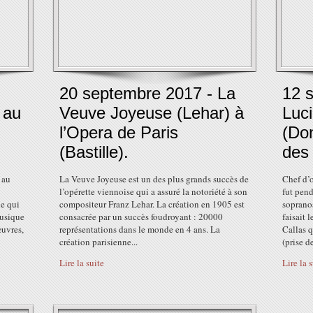
20 septembre 2017 - La
12 
 au
Veuve Joyeuse (Lehar) à
Luc
l’Opera de Paris
(Don
(Bastille).
des
 au
La Veuve Joyeuse est un des plus grands succès de
Chef d’
l’opérette viennoise qui a assuré la notoriété à son
fut pen
ue qui
compositeur Franz Lehar. La création en 1905 est
sopranos
musique
consacrée par un succès foudroyant : 20000
faisait 
œuvres,
représentations dans le monde en 4 ans. La
Callas q
création parisienne...
(prise de
Lire la suite
Lire la 