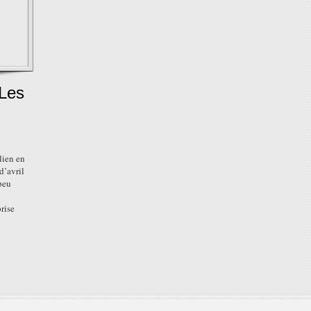
Les
lien en
d’avril
peu
rise