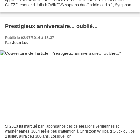
GUEZE tenor and Julia NOVIKOVA soprano duo " addio addio " ; Symphonie
orchestra of the MIKHAILOVSKY theatre...
Prestigieux anniversaire... oublié...
Publié le 02/07/2014 à 18:37
Par
Jean Luc
Si 2013 fut marqué par l'abondance des célébrations verdiennes et
wagnériennes, 2014 prête peu d'attention à Christoph Willibald Gluck qui, ce
2 juillet, aurait eu 300 ans. Lorsque l'on ...