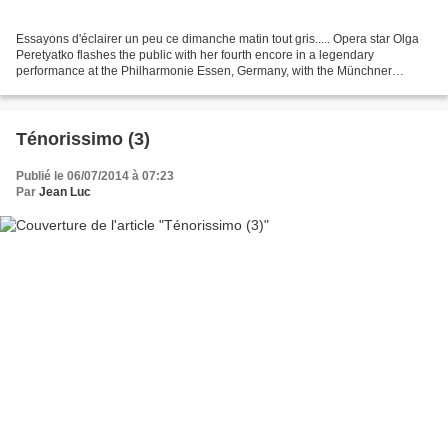
Essayons d'éclairer un peu ce dimanche matin tout gris..... Opera star Olga
Peretyatko flashes the public with her fourth encore in a legendary
performance at the Philharmonie Essen, Germany, with the Münchner
Symphoniker conducted by Ola Rudner.
Ténorissimo (3)
Publié le 06/07/2014 à 07:23
Par
Jean Luc