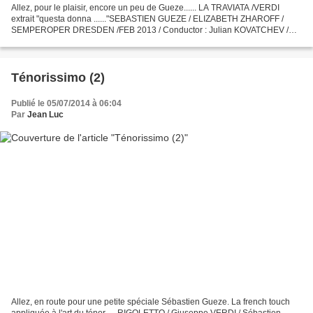
Allez, pour le plaisir, encore un peu de Gueze...... LA TRAVIATA /VERDI
extrait "questa donna ......"SEBASTIEN GUEZE / ELIZABETH ZHAROFF /
SEMPEROPER DRESDEN /FEB 2013 / Conductor : Julian KOVATCHEV /
Production : Andreas HOMOKI
Ténorissimo (2)
Publié le 05/07/2014 à 06:04
Par
Jean Luc
Allez, en route pour une petite spéciale Sébastien Gueze. La french touch
appliquée à l'art du ténor..... RIGOLETTO / Giuseppe VERDI / Sébastien