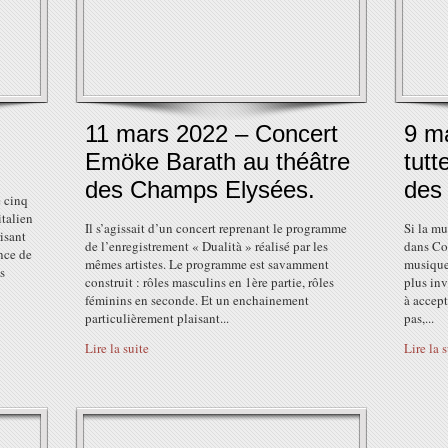
11 mars 2022 – Concert
9 m
Emöke Barath au théâtre
tutt
des Champs Elysées.
des
e cinq
italien
Il s’agissait d’un concert reprenant le programme
Si la m
isant
de l’enregistrement « Dualità » réalisé par les
dans Cos
ence de
mêmes artistes. Le programme est savamment
musique 
s
construit : rôles masculins en 1ère partie, rôles
plus inv
féminins en seconde. Et un enchainement
à accept
particulièrement plaisant...
pas,...
Lire la suite
Lire la 