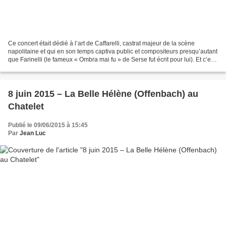
Ce concert était dédié à l’art de Caffarelli, castrat majeur de la scène
napolitaine et qui en son temps captiva public et compositeurs presqu’autant
que Farinelli (le fameux « Ombra mai fu » de Serse fut écrit pour lui). Et c’est
peu de dire que ce concert...
8 juin 2015 – La Belle Hélène (Offenbach) au
Chatelet
Publié le 09/06/2015 à 15:45
Par
Jean Luc