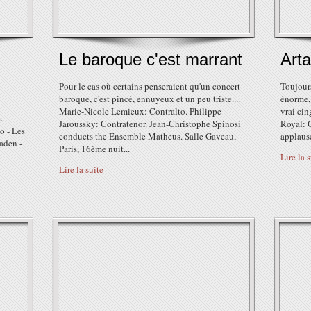
Le baroque c'est marrant
Arta
Pour le cas où certains penseraient qu'un concert
Toujours
baroque, c'est pincé, ennuyeux et un peu triste....
énorme, 
Marie-Nicole Lemieux: Contralto. Philippe
vrai cin
.
Jaroussky: Contratenor. Jean-Christophe Spinosi
Royal: 
o - Les
conducts the Ensemble Matheus. Salle Gaveau,
applause
aden -
Paris, 16ème nuit...
Lire la 
Lire la suite