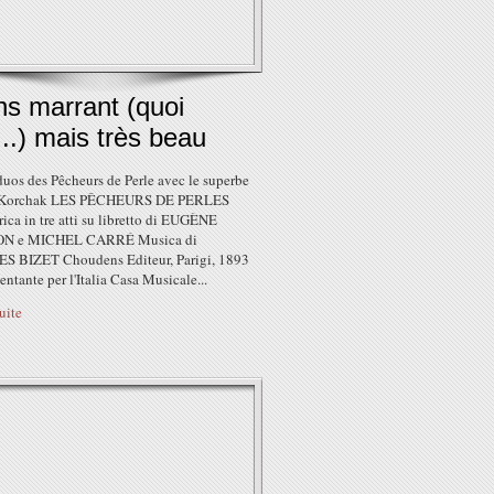
ns marrant (quoi
..) mais très beau
duos des Pêcheurs de Perle avec le superbe
 Korchak LES PÊCHEURS DE PERLES
rica in tre atti su libretto di EUGÈNE
 e MICHEL CARRÉ Musica di
 BIZET Choudens Editeur, Parigi, 1893
ntante per l'Italia Casa Musicale...
suite