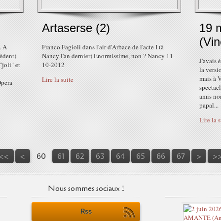
Artaserse (2)
19 
(Vin
. A
Franco Fagioli dans l'air d'Arbace de l'acte I (à
cédent)
Nancy l'an dernier) Enormissime, non ? Nancy 11-
J'avais 
joli" et
10-2012
la versi
mais à V
Lire la suite
Opera
spectacl
amis no
papal...
Lire la 
10
20
30
40
50
<<
<
60
61
62
63
64
65
66
67
>
>
Nous sommes sociaux !
Rss