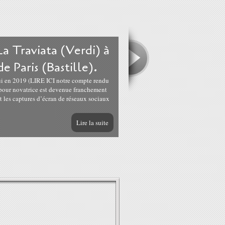
 La Traviata (Verdi) à
e Paris (Bastille).
ui en 2019 (LIRE ICI notre compte rendu
 pour novatrice est devenue franchement
 les captures d’écran de réseaux sociaux
Lire la suite