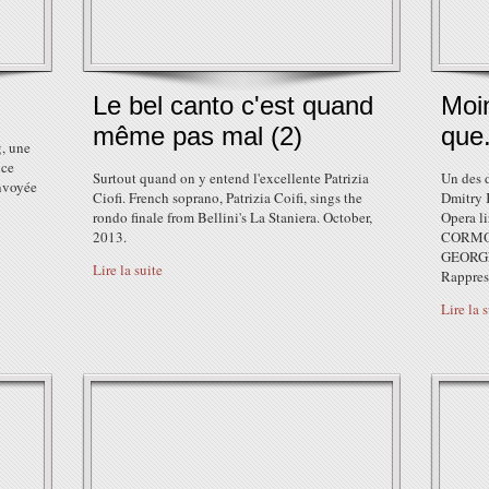
Le bel canto c'est quand
Moi
même pas mal (2)
que.
, une
nce
Surtout quand on y entend l'excellente Patrizia
Un des 
envoyée
Ciofi. French soprano, Patrizia Coifi, sings the
Dmitry
rondo finale from Bellini's La Staniera. October,
Opera li
2013.
CORMON
GEORGES
Lire la suite
Rapprese
Lire la 