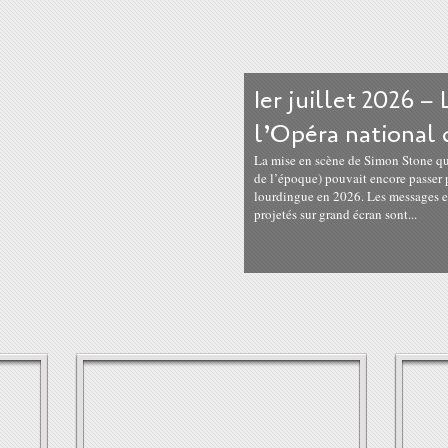
1er juillet 2026 –
l’Opéra national d
La mise en scène de Simon Stone q
de l’époque) pouvait encore passer
lourdingue en 2026. Les messages et
projetés sur grand écran sont...