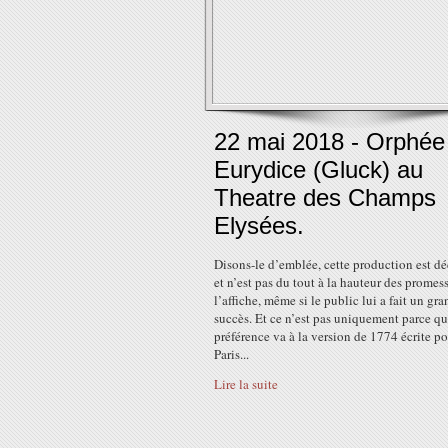
22 mai 2018 - Orphée
Eurydice (Gluck) au
Theatre des Champs
Elysées.
Disons-le d’emblée, cette production est d
et n’est pas du tout à la hauteur des promes
l’affiche, même si le public lui a fait un gra
succès. Et ce n’est pas uniquement parce q
préférence va à la version de 1774 écrite p
Paris...
Lire la suite