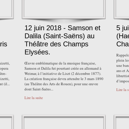
12 juin 2018 - Samson et
5 ju
Dalila (Saint-Saëns) au
(Ha
ris
Théâtre des Champs
Cha
Elysées.
Rappelon
plein le
zetti,
Œuvre emblématique de la musique française,
une band
’opera
Samson et Dalila fut pourtant créée en allemand à
ans et A
âtre-
Weimar, à l’initiative de Liszt (2 décembre 1877).
libretti
izetti,
La création française devra attendre le 3 mars 1890
d’impose
 (il...
(au Théâtre des Arts de Rouen), pour une œuvre
dont Saint-Saëns...
Lire la 
Lire la suite