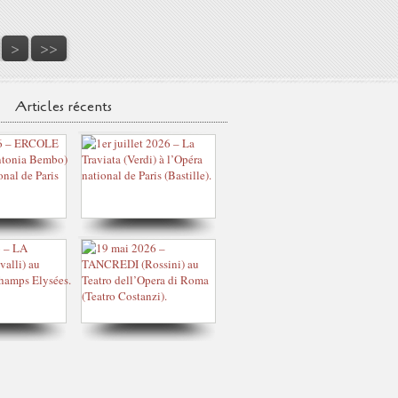
40
50
60
>
>>
Articles récents