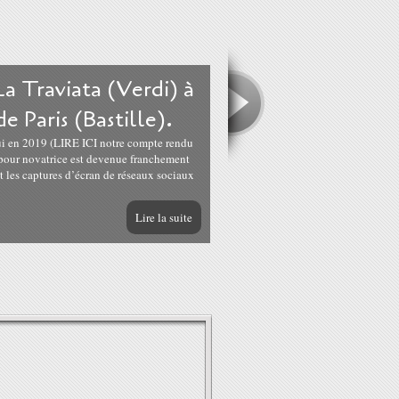
 La Traviata (Verdi) à
e Paris (Bastille).
ui en 2019 (LIRE ICI notre compte rendu
 pour novatrice est devenue franchement
 les captures d’écran de réseaux sociaux
Lire la suite