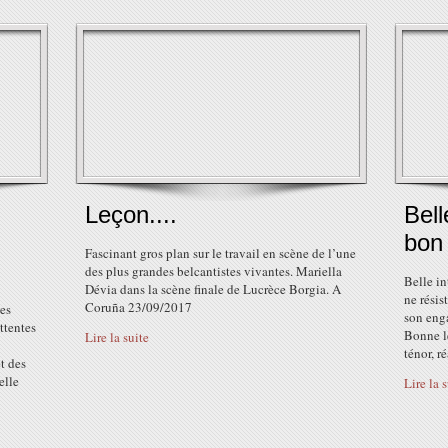
Leçon....
Bell
bon 
Fascinant gros plan sur le travail en scène de l’une
des plus grandes belcantistes vivantes. Mariella
Belle in
Dévia dans la scène finale de Lucrèce Borgia. A
ne résis
Coruña 23/09/2017
mes
son enga
ttentes
Bonne l
Lire la suite
ténor, r
t des
elle
Lire la 