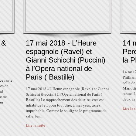
 &
17 mai 2018 - L’Heure
14 
espagnole (Ravel) et
Per
Gianni Schicchi (Puccini)
la P
à l’Opera national de
14 mai 
Paris ( Bastille)
Philharm
écevante
celle de
ses de
Mariott
17 mai 2018 - L’Heure espagnole (Ravel) et Gianni
nd
tenue. L
Schicchi (Puccini) à l’Opera national de Paris (
ue ma
deux aya
Bastille) Le rapprochement des deux œuvres est
our
inhabituel et, pour tout dire, à mes yeux assez
Lire la 
improbable. Comme le souligne le programme de
salle, les...
Lire la suite