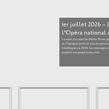
1er juillet 2026 –
l’Opéra national d
La mise en scène de Simon Stone q
de l’époque) pouvait encore passer
lourdingue en 2026. Les messages et
projetés sur grand écran sont...